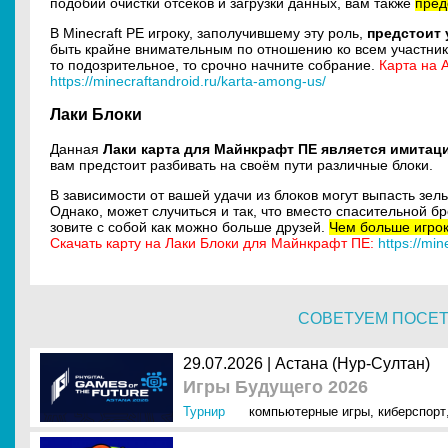
подобии очистки отсеков и загрузки данных, вам также
пред
В Minecraft PE игроку, заполучившему эту роль,
предстоит 
быть крайне внимательным по отношению ко всем участник
то подозрительное, то срочно начните собрание.
Карта на 
https://minecraftandroid.ru/karta-among-us/
Лаки Блоки
Данная
Лаки карта для Майнкрафт ПЕ является имитац
вам предстоит разбивать на своём пути различные блоки.
В зависимости от вашей удачи из блоков
могут выпасть зел
Однако, может случиться и так, что вместо спасительной бр
зовите с собой как можно больше друзей.
Чем больше игрок
Скачать карту на Лаки Блоки для Майнкрафт ПЕ:
https://min
СОВЕТУЕМ ПОСЕ
29.07.2026 | Астана (Нур-Султан)
Игры Будущего 2026
Турнир
компьютерные игры
,
киберспорт