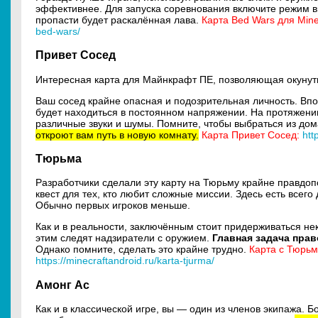
эффективнее. Для запуска соревнования включите режим в
пропасти будет раскалённая лава.
Карта Bed Wars для Mine
bed-wars/
Привет Сосед
Интересная карта для Майнкрафт ПЕ, позволяющая окуну
Ваш сосед крайне опасная и подозрительная личность. Впосл
будет находиться в постоянном напряжении. На протяжении
различные звуки и шумы.
Помните, чтобы выбраться из дом
откроют вам путь в новую комнату.
Карта Привет Сосед:
htt
Тюрьма
Разработчики сделали эту карту на Тюрьму крайне правдо
квест для тех, кто любит сложные миссии. Здесь есть всег
Обычно первых игроков меньше.
Как и в реальности, заключённым стоит придерживаться не
этим следят надзиратели с оружием.
Главная задача пра
Однако помните, сделать это крайне трудно.
Карта с Тюрь
https://minecraftandroid.ru/karta-tjurma/
Амонг Ас
Как и в классической игре, вы — один из членов экипажа. Б