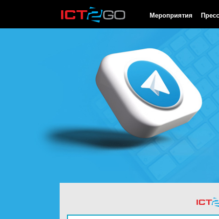
HTTP/1.0 200 OK Cache-Control: no-cache, private Date: Wed, 05
Мероприятия
Прес