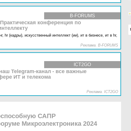
B-FORUMS
 Практическая конференция по
интеллекту
г,
hr (кадры),
искусственный интеллект (ии),
ит в бизнесе,
ит в hr,
Реклама. B-FORUMS
ICT2GO
наш Telegram-канал - все важные
фере ИТ и телекома
Реклама. ICT2GO
тоспособную САПР
оруме Микроэлектроника 2024