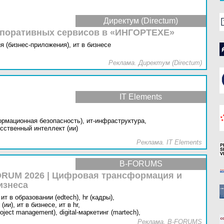
Директум (Directum)
рпоративных сервисов в «ИНГОРТЕХЕ»
я (бизнес-приложения),
ит в бизнесе
Реклама. Директум (Directum)
IT Elements
ормационная безопасность),
ит-инфраструктура,
сственный интеллект (ии)
Реклама. IT Elements
B-FORUMS
RUM 2026 | Цифровая трансформация и
изнеса
ит в образовании (edtech),
hr (кадры),
(ии),
ит в бизнесе,
ит в hr,
oject management),
digital-маркетинг (martech),
Реклама. B-FORUMS