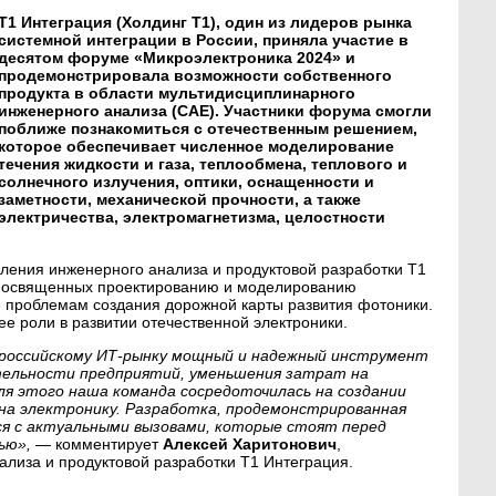
Т1 Интеграция (Холдинг Т1), один из лидеров рынка
системной интеграции в России, приняла участие в
десятом форуме «Микроэлектроника 2024» и
продемонстрировала возможности собственного
продукта в области мультидисциплинарного
инженерного анализа (CAE). Участники форума смогли
поближе познакомиться с отечественным решением,
которое обеспечивает численное моделирование
течения жидкости и газа, теплообмена, теплового и
солнечного излучения, оптики, оснащенности и
заметности, механической прочности, а также
электричества, электромагнетизма, целостности
ления инженерного анализа и продуктовой разработки Т1
, посвященных проектированию и моделированию
е проблемам создания дорожной карты развития фотоники.
ее роли в развитии отечественной электроники.
российскому ИТ-рынку мощный и надежный инструмент
тельности предприятий, уменьшения затрат на
ля этого наша команда сосредоточилась на создании
на электронику. Разработка, продемонстрированная
я с актуальными вызовами, которые стоят перед
ью»,
— комментирует
Алексей Харитонович
,
лиза и продуктовой разработки Т1 Интеграция.