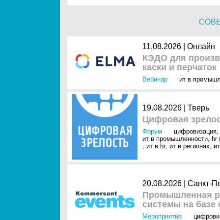
СОВ
11.08.2026 | Онлайн
КЭДО для произв
каски и перчаток
Вебинар
ит в промыш
19.08.2026 | Тверь
Цифровая зрело
Форум
цифровизация
ит в промышленности
,
hr
,
ит в hr
,
ит в регионах
,
ит
20.08.2026 | Санкт-П
Промышленная ро
системы на базе
Мероприятие
цифрови