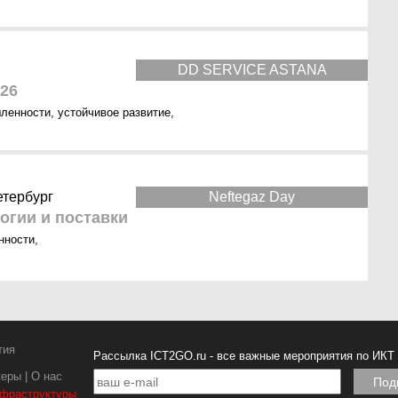
DD SERVICE ASTANA
026
шленности
,
устойчивое развитие
,
етербург
Neftegaz Day
огии и поставки
нности
,
тия
Рассылка ICT2GO.ru - все важные мероприятия по ИКТ
керы
|
О нас
нфраструктуры