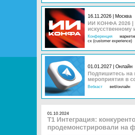
16.11.2026 | Москва
ИИ КОНФА 2026 |
искусственному 
Конференция
маркетин
cx (customer experience)
01.01.2027 | Онлайн
Подпишитесь на 
мероприятия в с
Вебкаст
веб/онлайн
01.10.2024
Т1 Интеграция: конкурен
продемонстрировали на ф