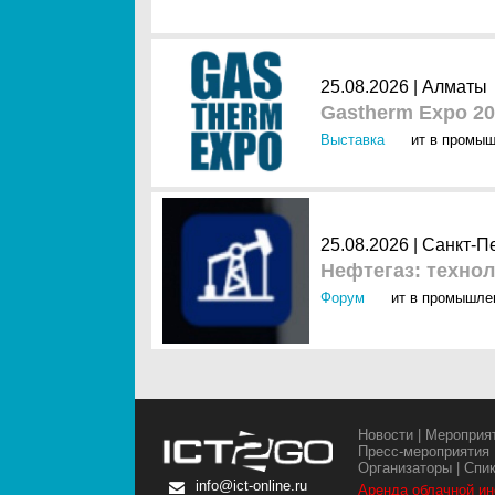
25.08.2026 | Алматы
Gastherm Expo 2
Выставка
ит в промы
25.08.2026 | Санкт-П
Нефтегаз: технол
Форум
ит в промышле
Новости
|
Мероприя
Пресс-мероприятия
Организаторы
|
Спи
info@ict-online.ru
Аренда облачной и