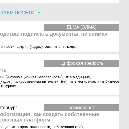
ЕТУЕМ ПОСЕТИТЬ
ELMA (ЭЛМА)
одства: подписать документы, не снимая
ленности
,
сэд
,
hr (кадры)
,
эдо
,
ит в hr
,
кэдо
,
Цифровая зрелость
сть
,
иб (информационная безопасность)
,
ит в медицине
,
 (кадры)
,
искусственный интеллект (ии)
,
ит в логистике
,
ит в бизнесе
 в туризме
,
етербург
Коммерсант
ботизация: как создать собственные
 союзных платформ
зация
,
ит в промышленности
,
роботизация (rpa)
,