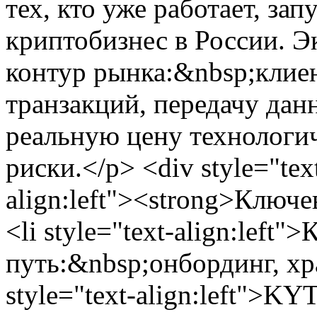
тех, кто уже работает, за
криптобизнес в России. Э
контур рынка:&nbsp;клиен
транзакций, передачу да
реальную цену технологи
риски.</p> <div style="text
align:left"><strong>Ключе
<li style="text-align:left"
путь:&nbsp;онбординг, хра
style="text-align:left">K