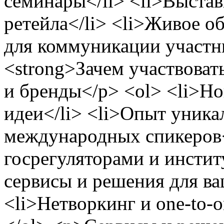
семинары</li> <li>Выстав
ретейла</li> <li>Живое 
для коммуникации участни
<strong>Зачем участвоват
и бренды</p> <ol> <li>Но
идеи</li> <li>Опыт уника
международных спикеров<
госрегуляторами и инстит
сервисы и решения для ва
<li>Нетворкинг и one-to-o