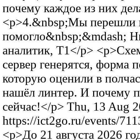
почему каждое из них дел
<p>4.&nbsp;Мы перешли на
помогло&nbsp;&mdash; Н
аналитик, Т1</p> <p>Схем
сервер генерятся, форма п
которую оценили в полчас
нашёл линтер. И почему п
сейчас!</p>
Thu, 13 Aug 2
https://ict2go.ru/events/71
<p>До 21 августа 2026 го