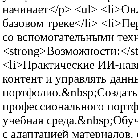
начинает</p> <ul> <li>Онл
базовом треке</li> <li>П
со вспомогательными техн
<strong>Возможности:</st
<li>Практические ИИ-нав
контент и управлять данн
портфолио.&nbsp;Создать
профессионального портф
учебная среда.&nbsp;Обу
с адаптацией материалов,