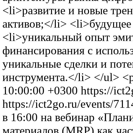
<li>развитие и новые тре
активов;</li> <li>будущее
<li>уникальный опыт эми
финансирования с исполь
уникальные сделки и пот
инструмента.</li> </ul> 
10:00:00 +0300
https://ict
https://ict2go.ru/events/71
в 16:00 на вебинар «План
материалов (MRP) как час