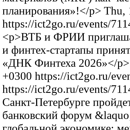
планирования»!</p>
Thu, 
https://ict2go.ru/events/71
<p>ВТБ и ФРИИ приглаша
и финтех-стартапы принят
«ДНК Финтеха 2026»</p>
+0300
https://ict2go.ru/ev
https://ict2go.ru/events/71
Санкт-Петербурге пройд
банковский форум &laquo;
глобальной экономике: м