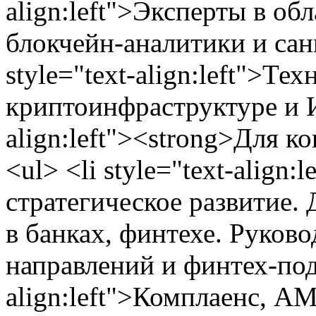
align:left">Эксперты в об
блокчейн-аналитики и сан
style="text-align:left">Те
криптоинфраструктуре и ИБ
align:left"><strong>Для к
<ul> <li style="text-align
стратегическое развитие.
в банках, финтехе. Руков
направлений и финтех-подр
align:left">Комплаенс, A