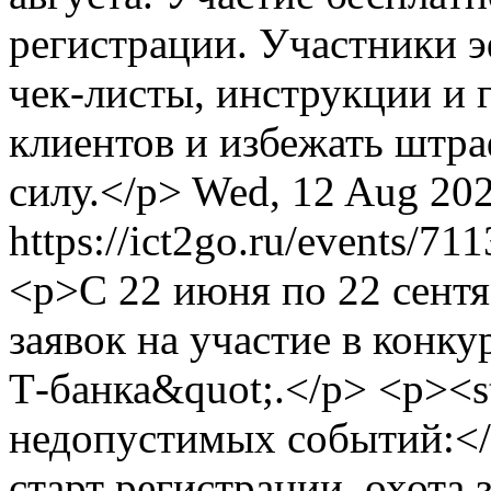
регистрации. Участники э
чек‑листы, инструкции и 
клиентов и избежать штра
силу.</p>
Wed, 12 Aug 202
https://ict2go.ru/events/71
<p>С 22 июня по 22 сентя
заявок на участие в конк
Т-банка&quot;.</p> <p><s
недопустимых событий:</s
старт регистрации, охота 