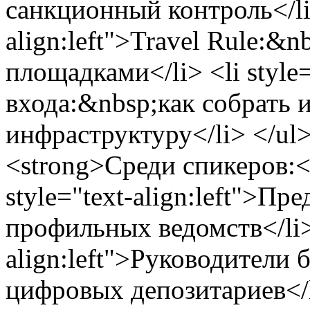
санкционный контроль</li>
align:left">Travel Rule:
площадками</li> <li style=
входа:&nbsp;как собрать и
инфраструктуру</li> </ul> 
<strong>Среди спикеров:</
style="text-align:left">Пр
профильных ведомств</li> 
align:left">Руководители 
цифровых депозитариев</li