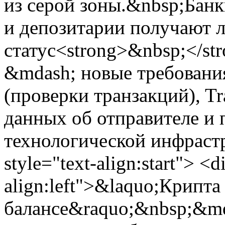
из серой зоны.&nbsp;Бан
и депозитарии получают 
статус<strong>&nbsp;</st
&mdash; новые требования
(проверки транзакций), Tr
данных об отправителе и 
технологической инфрастр
style="text-align:start"> <d
align:left">&laquo;Крипта
балансе&raquo;&nbsp;&md