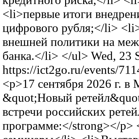
<li>первые итоги внедре
цифрового рубля;</li> <l
внешней политики на меж
банка.</li> </ul>
Wed, 23 
https://ict2go.ru/events/71
<p>17 сентября 2026 г. в
&quot;Новый ретейл&quot
встречи российских ретей
программе:</strong></p> 