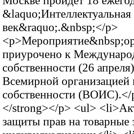
Москве пройдет 18 ежег
&laquo;Интеллектуальная
век&raquo;.&nbsp;</p>
<p>Мероприятие&nbsp;ор
приурочено к Междунаро
собственности (26 апреля
Всемирной организацией 
собственности (ВОИС).</
</strong></p> <ul> <li>А
защиты прав на товарные 