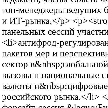
топ-менеджеры ведущих б
и ИТ-рынка.</p> <p><str
панельных сессий участни
<li>антифрод-регулирован
пакетов мер и перспективы
сектор в&nbsp;глобально
вызовы и национальные ст
валюты и&nbsp;цифровые 
российского рынка.</li> 
форсайт-сессия &laquo;Бу