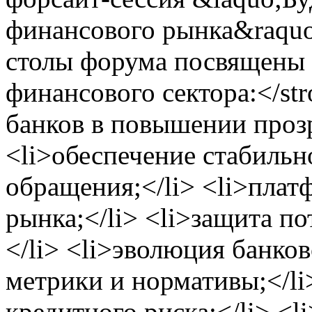
финансового рынка&raquo
столы форума посвящены
финансового сектора:</str
банков в повышении проз
<li>обеспечение стабиль
обращения;</li> <li>пла
рынка;</li> <li>защита п
</li> <li>эволюция банков
метрики и нормативы;</l
кредитного риска;</li> <l