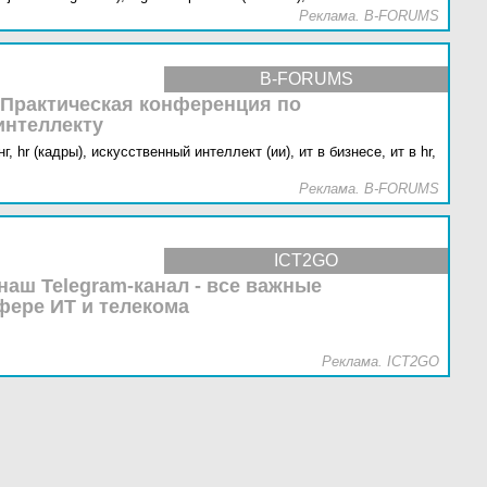
Реклама. B-FORUMS
B-FORUMS
 Практическая конференция по
интеллекту
г,
hr (кадры),
искусственный интеллект (ии),
ит в бизнесе,
ит в hr,
Реклама. B-FORUMS
ICT2GO
наш Telegram-канал - все важные
фере ИТ и телекома
Реклама. ICT2GO