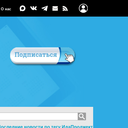
О нас
оследние новости по тегу
ИдаПроджект