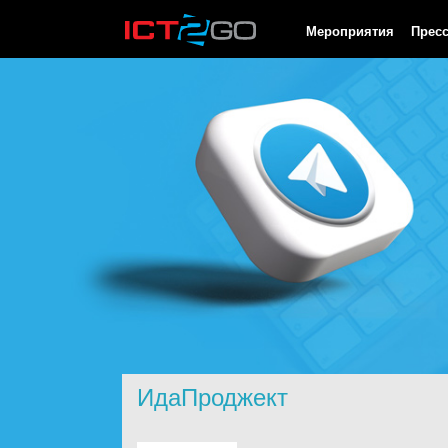
HTTP/1.0 200 OK Cache-Control: no-cache, private Date: Sat, 08 
Мероприятия
Прес
ИдаПроджект