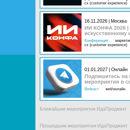
cx (customer experience)
16.11.2026 | Москва
ИИ КОНФА 2026 |
искусственному 
Конференция
маркетин
cx (customer experience)
01.01.2027 | Онлайн
Подпишитесь на 
мероприятия в с
Вебкаст
веб/онлайн
Ближайшие мероприятия ИдаПроджект
Прошедшие мероприятия ИдаПроджект