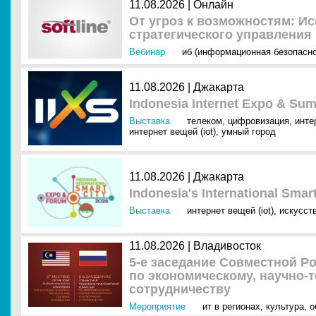
11.08.2026 |
Онлайн
От угроз к возможностям: И
стратегического управления
Вебинар
иб (информационная безопасно
11.08.2026 |
Джакарта
Indonesia Internet Expo & Sum
Выставка
телеком
,
цифровизация
,
инте
интернет вещей (iot)
,
умный город
11.08.2026 |
Джакарта
Indonesia's International Sma
Выставка
интернет вещей (iot)
,
искусст
11.08.2026 |
Владивосток
5-е заседание Совместной Р
по экономическому, научно-
сотрудничеству
Мероприятие
ит в регионах
,
культура
,
о