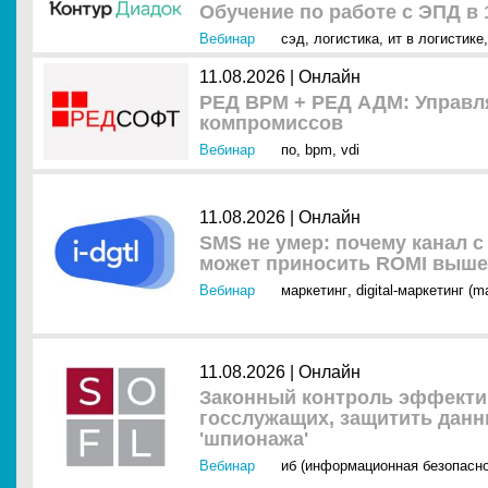
Обучение по работе с ЭПД в 
Вебинар
сэд
,
логистика
,
ит в логистике
11.08.2026 |
Онлайн
РЕД ВРМ + РЕД АДМ: Управля
компромиссов
Вебинар
по
,
bpm
,
vdi
11.08.2026 |
Онлайн
SMS не умер: почему канал с
может приносить ROMI выше
Вебинар
маркетинг
,
digital-маркетинг (m
11.08.2026 |
Онлайн
Законный контроль эффектив
госслужащих, защитить данн
'шпионажа'
Вебинар
иб (информационная безопасно