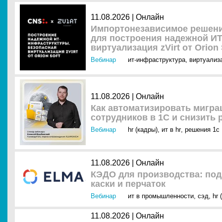
11.08.2026 |
Онлайн
Импортонезависимое решен
для построения надежной И
виртуализация zVirt от Orion 
Вебинар
ит-инфраструктура
,
виртуализ
11.08.2026 |
Онлайн
Как автоматизировать мигр
сотрудников в 1С и снизить
Вебинар
hr (кадры)
,
ит в hr
,
решения 1с
11.08.2026 |
Онлайн
КЭДО для производства: под
каски и перчаток
Вебинар
ит в промышленности
,
сэд
,
hr 
11.08.2026 |
Онлайн