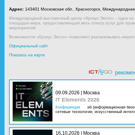
Адрес:
143401 Московская обл., Красногорск, Международная 
Международный выставочный центр «Крокус Экспо» - одна из
площадок мира, предоставляющая весь спектр услуг для пров
мероприятий.
Возможности «Крокус Экспо» позволяют реализовывать мероп
Официальный сайт
Показать на карте
рекоме
09.09.2026 | Москва
IT Elements 2026
Конференция
иб (информационная безо
сетевые технологии,
искусственный интелл
16.10.2026 | Москва