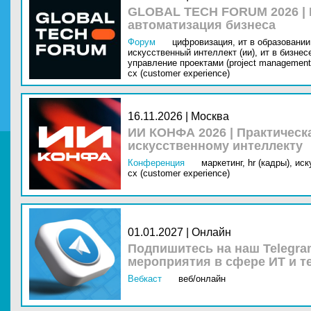
GLOBAL TECH FORUM 2026 |
автоматизация бизнеса
Форум
цифровизация,
ит в образовании 
искусственный интеллект (ии),
ит в бизнес
управление проектами (project management
cx (customer experience)
16.11.2026 | Москва
ИИ КОНФА 2026 | Практическ
искусственному интеллекту
Конференция
маркетинг,
hr (кадры),
иск
cx (customer experience)
01.01.2027 | Онлайн
Подпишитесь на наш Telegra
мероприятия в сфере ИТ и т
Вебкаст
веб/онлайн