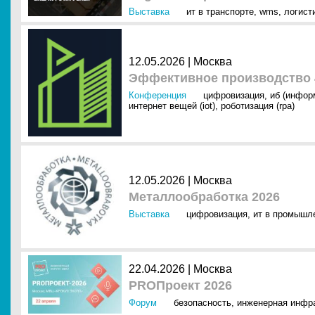
Выставка
ит в транспорте
,
wms
,
логист
12.05.2026 |
Москва
Эффективное производство 4
Конференция
цифровизация
,
иб (инфор
интернет вещей (iot)
,
роботизация (rpa)
12.05.2026 |
Москва
Металлообработка 2026
Выставка
цифровизация
,
ит в промышл
22.04.2026 |
Москва
PROПроект 2026
Форум
безопасность
,
инженерная инфр