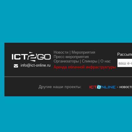
Новости
|
Мероприятия
Рассылк
Пресс-мероприятия
Организаторы
|
Спикеры
|
О нас
info@ict-online.ru
Аренда облачной инфраструктуры
Другие наши проекты:
- новос