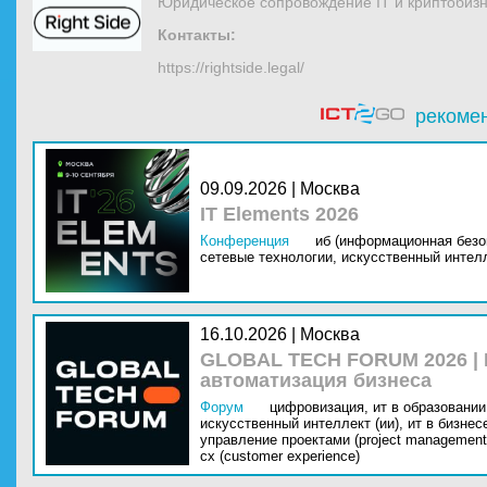
Юридическое сопровождение IT и криптобизн
Контакты:
https://rightside.legal/
рекоме
09.09.2026 | Москва
IT Elements 2026
Конференция
иб (информационная безо
сетевые технологии,
искусственный интелл
16.10.2026 | Москва
GLOBAL TECH FORUM 2026 |
автоматизация бизнеса
Форум
цифровизация,
ит в образовании 
искусственный интеллект (ии),
ит в бизнес
управление проектами (project management
cx (customer experience)