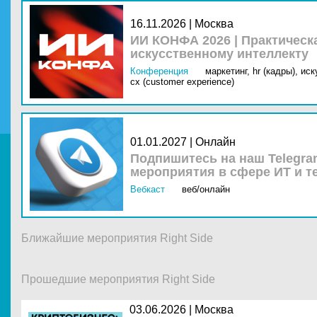
16.11.2026 | Москва
ИИ КОНФА 2026 | Практическ
искусственному интеллекту
Конференция
маркетинг,
hr (кадры),
иск
cx (customer experience)
01.01.2027 | Онлайн
Подпишитесь на наш Telegra
мероприятия в сфере ИТ и т
Вебкаст
веб/онлайн
Ближайшие мероприятия Right Side
Прошедшие мероприятия Right Side
03.06.2026 |
Москва