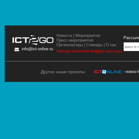
Новости
|
Мероприятия
Рассылк
Пресс-мероприятия
Организаторы
|
Спикеры
|
О нас
info@ict-online.ru
Аренда облачной инфраструктуры
Другие наши проекты:
- новос