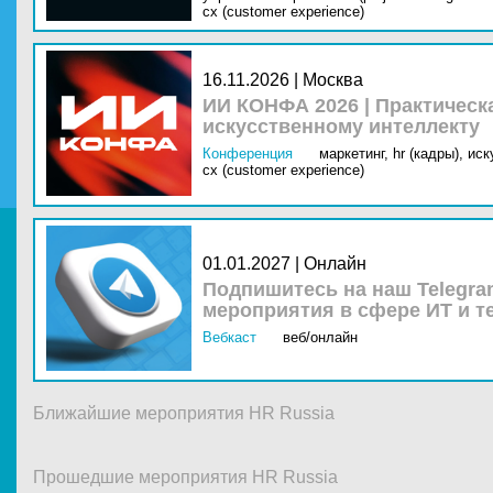
cx (customer experience)
16.11.2026 | Москва
ИИ КОНФА 2026 | Практическ
искусственному интеллекту
Конференция
маркетинг,
hr (кадры),
иск
cx (customer experience)
01.01.2027 | Онлайн
Подпишитесь на наш Telegra
мероприятия в сфере ИТ и т
Вебкаст
веб/онлайн
Ближайшие мероприятия HR Russia
Прошедшие мероприятия HR Russia