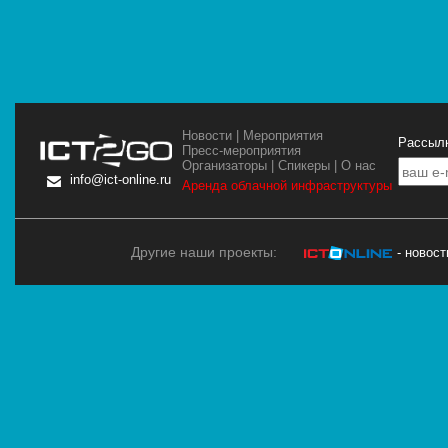
Новости
|
Мероприятия
Рассылк
Пресс-мероприятия
Организаторы
|
Спикеры
|
О нас
info@ict-online.ru
Аренда облачной инфраструктуры
Другие наши проекты:
- новос