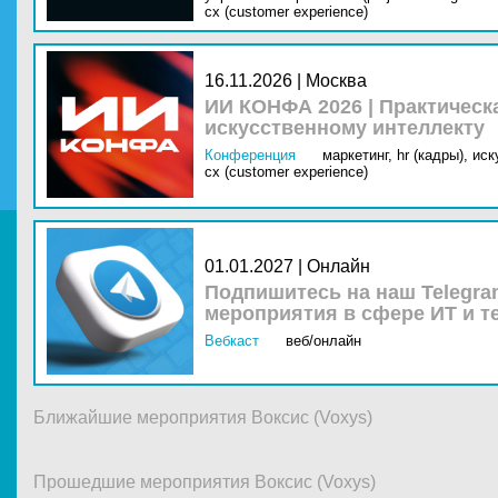
cx (customer experience)
16.11.2026 | Москва
ИИ КОНФА 2026 | Практическ
искусственному интеллекту
Конференция
маркетинг,
hr (кадры),
иск
cx (customer experience)
01.01.2027 | Онлайн
Подпишитесь на наш Telegra
мероприятия в сфере ИТ и т
Вебкаст
веб/онлайн
Ближайшие мероприятия Воксис (Voxys)
Прошедшие мероприятия Воксис (Voxys)