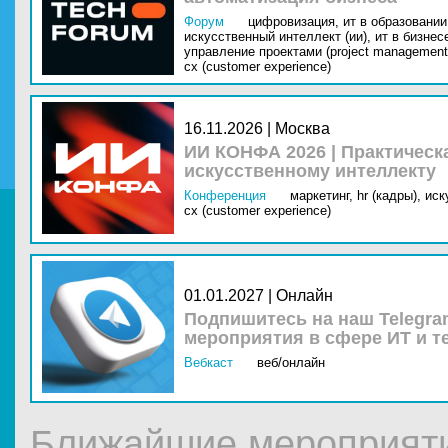
Форум
цифровизация,
ит в образовании 
искусственный интеллект (ии),
ит в бизнес
управление проектами (project management
cx (customer experience)
16.11.2026 | Москва
ИИ КОНФА 2026 | Практическ
искусственному интеллекту
Конференция
маркетинг,
hr (кадры),
иск
cx (customer experience)
01.01.2027 | Онлайн
Подпишитесь на наш Telegra
мероприятия в сфере ИТ и т
Вебкаст
веб/онлайн
Ближайшие мероприят