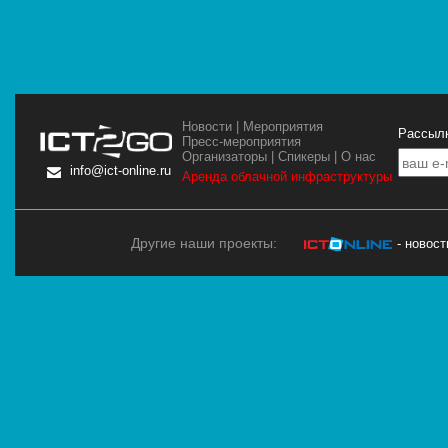
Новости
|
Мероприятия
Рассылк
Пресс-мероприятия
Организаторы
|
Спикеры
|
О нас
info@ict-online.ru
Аренда облачной инфраструктуры
Другие наши проекты:
- новос