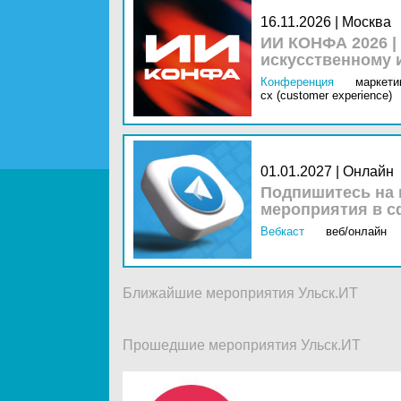
16.11.2026 | Москва
ИИ КОНФА 2026 |
искусственному 
Конференция
маркетин
cx (customer experience)
01.01.2027 | Онлайн
Подпишитесь на 
мероприятия в с
Вебкаст
веб/онлайн
Ближайшие мероприятия Ульск.ИТ
Прошедшие мероприятия Ульск.ИТ