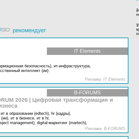
2
н
1
рекомендует
к
п
IT Elements
ормационная безопасность),
ит-инфраструктура,
сственный интеллект (ии)
Реклама. IT Elements
B-FORUMS
RUM 2026 | Цифровая трансформация и
изнеса
ит в образовании (edtech),
hr (кадры),
(ии),
ит в бизнесе,
ит в hr,
oject management),
digital-маркетинг (martech),
Реклама. B-FORUMS