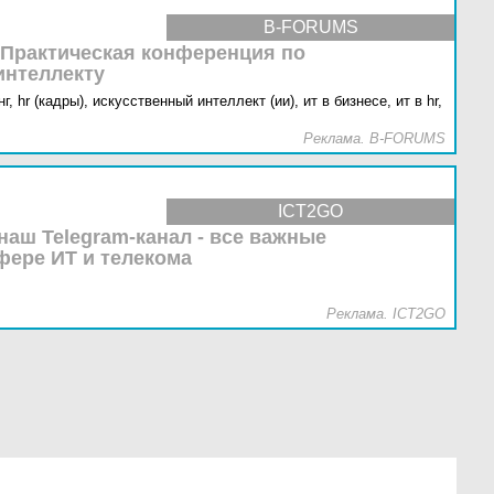
B-FORUMS
 Практическая конференция по
интеллекту
г,
hr (кадры),
искусственный интеллект (ии),
ит в бизнесе,
ит в hr,
Реклама. B-FORUMS
ICT2GO
наш Telegram-канал - все важные
фере ИТ и телекома
Реклама. ICT2GO