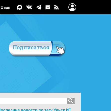
О нас
оследние новости по тегу
Ульск.ИТ