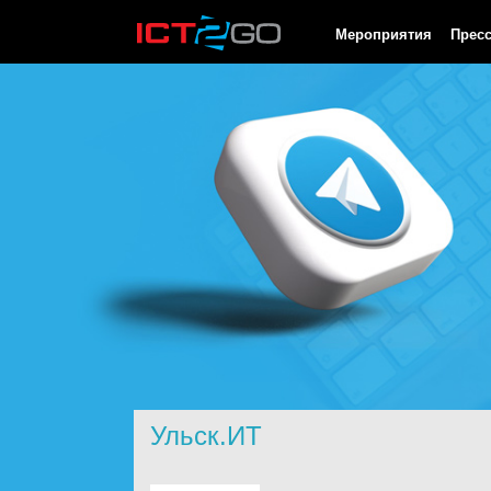
HTTP/1.0 200 OK Cache-Control: no-cache, private Date: Sun, 09
Мероприятия
Прес
Ульск.ИТ