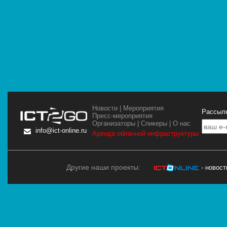
Новости
|
Мероприятия
Рассылк
Пресс-мероприятия
Организаторы
|
Спикеры
|
О нас
info@ict-online.ru
Аренда облачной инфраструктуры
Другие наши проекты:
- новос