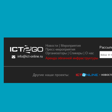
Новости
|
Мероприятия
Рассылк
Пресс-мероприятия
Организаторы
|
Спикеры
|
О нас
info@ict-online.ru
Аренда облачной инфраструктуры
Другие наши проекты:
- новос