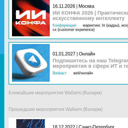
16.11.2026 | Москва
ИИ КОНФА 2026 | Практическ
искусственному интеллекту
Конференция
маркетинг,
hr (кадры),
иск
cx (customer experience)
01.01.2027 | Онлайн
Подпишитесь на наш Telegra
мероприятия в сфере ИТ и т
Вебкаст
веб/онлайн
Ближайшие мероприятия Wallarm (Валарм)
Прошедшие мероприятия Wallarm (Валарм)
18.12.2022 |
Санкт-Петербург