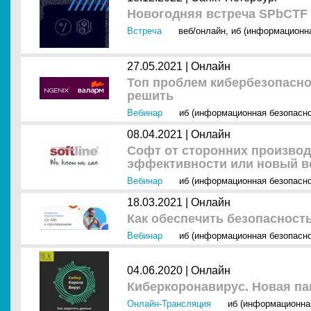
Новогодняя встреча SPbCTF 
Встреча
веб/онлайн
,
иб (информационна
27.05.2021 |
Онлайн
Топ проблем кибербезопаснос
решить
Вебинар
иб (информационная безопасно
08.04.2021 |
Онлайн
Софт от сторонних произво
эффективности или новый ве
Вебинар
иб (информационная безопасно
18.03.2021 |
Онлайн
Как обеспечить безопасность
Вебинар
иб (информационная безопасно
04.06.2020 |
Онлайн
Киберкоронавирус. Новая п
Онлайн-Трансляция
иб (информационна