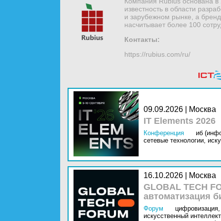
Компания Rubius основана в 2
известность в области разра
и зарубежном рынке, а брен
насчитывает более 100 сотру
Контакты:
https://rubius.com/ru/
09.09.2026 | Москва
IT Elements 2026
Конференция
иб (инф
сетевые технологии,
иску
16.10.2026 | Москва
GLOBAL TECH FO
автоматизация б
Форум
цифровизация,
искусственный интеллект 