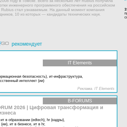
008 году в Томске. Всего за несколько лет Rubius получила
ботки инженерного программного обеспечения на российском
д Rubius стал узнаваемым. На данный момент компания
1
п
дников, 10 из которых — кандидаты технических наук.
с
рекомендует
IT Elements
ормационная безопасность),
ит-инфраструктура,
сственный интеллект (ии)
Реклама. IT Elements
B-FORUMS
RUM 2026 | Цифровая трансформация и
изнеса
ит в образовании (edtech),
hr (кадры),
(ии),
ит в бизнесе,
ит в hr,