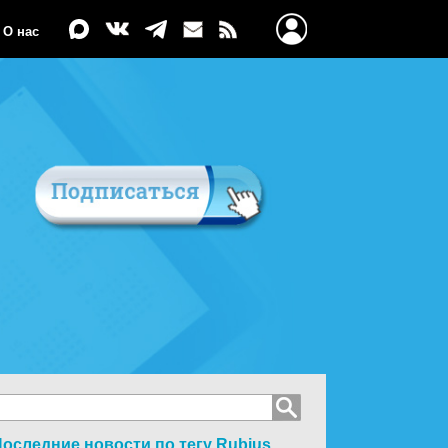
О нас
оследние новости по тегу
Rubius