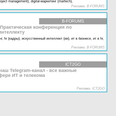
oject management),
digital-маркетинг (martech),
Реклама. B-FORUMS
B-FORUMS
 Практическая конференция по
интеллекту
г,
hr (кадры),
искусственный интеллект (ии),
ит в бизнесе,
ит в hr,
Реклама. B-FORUMS
ICT2GO
наш Telegram-канал - все важные
фере ИТ и телекома
Реклама. ICT2GO