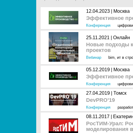
12.04.2023 |
Москва
Эффективное про
Конференция
цифрови
25.11.2021 |
Онлайн
Новые подходы к
проектов
Вебинар
bim
,
ит в стр
05.12.2019 |
Москва
Эффективное про
Конференция
цифрови
27.04.2019 |
Томск
DevPRO’19
Конференция
разрабо
08.11.2017 |
Екатери
РосТИМ-Урал: Ро
моделирования в