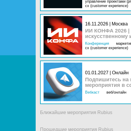
управление проектами (pr
cx (customer experience)
16.11.2026 | Москва
ИИ КОНФА 2026 |
искусственному 
Конференция
маркетин
cx (customer experience)
01.01.2027 | Онлайн
Подпишитесь на 
мероприятия в с
Вебкаст
веб/онлайн
Ближайшие мероприятия Rubius
Прошедшие мероприятия Rubius