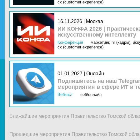
cx (customer experience)
16.11.2026 | Москва
ИИ КОНФА 2026 | Практическ
искусственному интеллекту
Конференция
маркетинг,
hr (кадры),
иск
cx (customer experience)
01.01.2027 | Онлайн
Подпишитесь на наш Telegra
мероприятия в сфере ИТ и т
Вебкаст
веб/онлайн
Ближайшие мероприятия Правительство Томской обла
Прошедшие мероприятия Правительство Томской обла