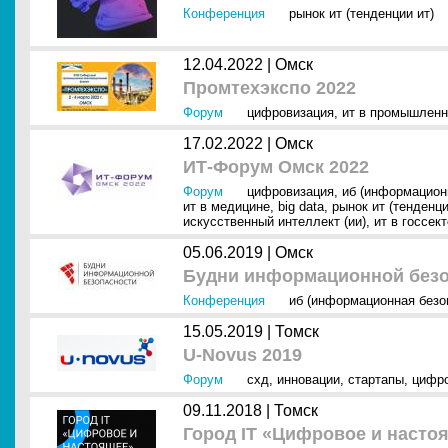
Конференция
рынок ит (тенденции ит)
12.04.2022 |
Омск
Промтехэкспо 2022
Форум
цифровизация
,
ит в промышленн
17.02.2022 |
Омск
ИТ-Форум Омск 2022
Форум
цифровизация
,
иб (информацион
ит в медицине
,
big data
,
рынок ит (тенденци
искусственный интеллект (ии)
,
ит в госсек
05.06.2019 |
Омск
Будни информационной безо
Конференция
иб (информационная безо
15.05.2019 |
Томск
U-Novus 2019
Форум
схд
,
инновации
,
стартапы
,
цифро
09.11.2018 |
Томск
Город IT «Цифровое и насто