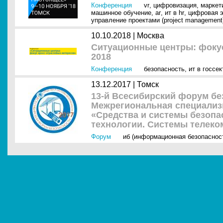
Конференция
vr
,
цифровизация
,
маркет
машинное обучение
,
ar
,
ит в hr
,
цифровая 
управление проектами (project management
10.10.2018 |
Москва
Ситуационные центры: фокус
2018
Конференция
безопасность
,
ит в госсек
13.12.2017 |
Томск
13-й Всесибирский форум бе
Межрегиональная специализ
«Средства и системы безопас
технологии. Системы телеко
Форум
иб (информационная безопаснос