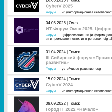
26.03.2025 |
Томск
CyberV 2025
Форум
иб (информационная безопаснос
04.03.2025 |
Омск
ИТ-Форум Омск 2025. Цифро
Форум
цифровизация
,
иб (информацион
ит в промышленности
,
ит в регионах
,
digit
01.04.2024 |
Томск
III Сибирский форум «Произ
развитие»
Форум
устойчивое развитие
,
esg
15.02.2024 |
Томск
CyberV 2024
Форум
иб (информационная безопаснос
09.09.2022 |
Томск
Город IT 2022 «Начало»