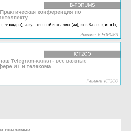
B-FORUMS
 Практическая конференция по
интеллекту
г,
hr (кадры),
искусственный интеллект (ии),
ит в бизнесе,
ит в hr,
Реклама. B-FORUMS
ICT2GO
наш Telegram-канал - все важные
фере ИТ и телекома
Реклама. ICT2GO
в пандемии