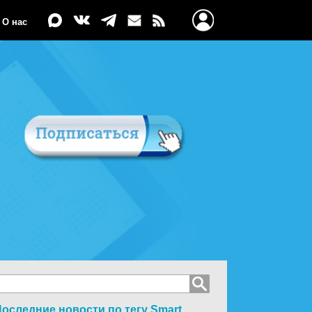
О нас
оследние новости по тегу
Smart