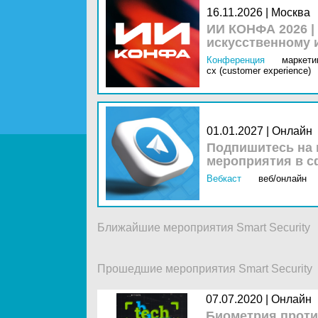
16.11.2026 | Москва
ИИ КОНФА 2026 |
искусственному 
Конференция
маркетин
cx (customer experience)
01.01.2027 | Онлайн
Подпишитесь на 
мероприятия в с
Вебкаст
веб/онлайн
Ближайшие мероприятия Smart Security
Прошедшие мероприятия Smart Security
07.07.2020 |
Онлайн
Биометрия проти