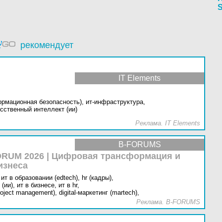
S
рекомендует
IT Elements
ормационная безопасность),
ит-инфраструктура,
сственный интеллект (ии)
Реклама. IT Elements
B-FORUMS
RUM 2026 | Цифровая трансформация и
изнеса
ит в образовании (edtech),
hr (кадры),
(ии),
ит в бизнесе,
ит в hr,
oject management),
digital-маркетинг (martech),
Реклама. B-FORUMS