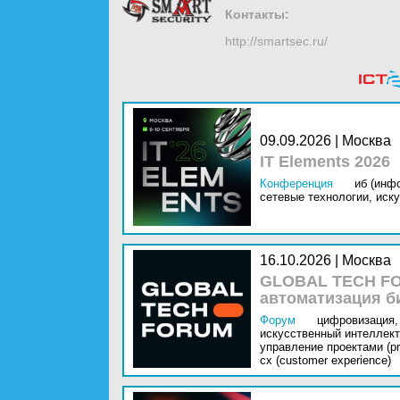
Контакты:
http://smartsec.ru/
09.09.2026 | Москва
IT Elements 2026
Конференция
иб (инф
сетевые технологии,
иску
16.10.2026 | Москва
GLOBAL TECH FO
автоматизация б
Форум
цифровизация,
искусственный интеллект 
управление проектами (pr
cx (customer experience)