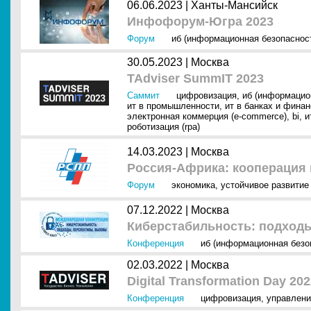
06.06.2023 |
Ханты-Мансийск
Инфофорум-Югра 2023
Форум
иб (информационная безопаснос
30.05.2023 |
Москва
TAdviser SummIT 2023
Саммит
цифровизация
,
иб (информацио
ит в промышленности
,
ит в банках и фина
электронная коммерция (e-commerce)
,
bi
,
и
роботизация (rpa)
14.03.2023 |
Москва
Россия-Африка: кооперация 
Форум
экономика
,
устойчивое развитие
07.12.2022 |
Москва
Киберстабильность: подход
Конференция
иб (информационная безо
02.03.2022 |
Москва
Digital Transformation Day 20
Конференция
цифровизация
,
управлени