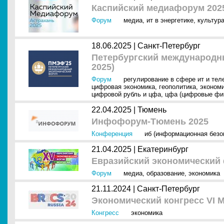
Каспийский медиафорум 202
Форум
медиа
,
ит в энергетике
,
культур
18.06.2025 |
Санкт-Петербург
Петербургский международ
2025)
Форум
регулирование в сфере ит и тел
цифровая экономика
,
геополитика
,
эконом
цифровой рубль и цфа
,
цфа (цифровые фи
22.04.2025 |
Тюмень
Инфофорум-Тюмень 2025
Конференция
иб (информационная безо
21.04.2025 |
Екатеринбург
Евразийский экономический
Форум
медиа
,
образование
,
экономика
21.11.2024 |
Санкт-Петербург
Экономический конгресс VI
Конгресс
экономика