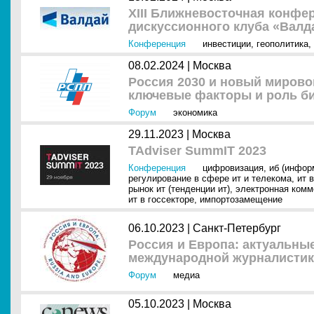
XIII Ближневосточная конф
дискуссионного клуба «Валд
Конференция
инвестиции
,
геополитика
,
08.02.2024 |
Москва
Россия 2030 и новый мирово
ключевые факторы и роль б
Форум
экономика
29.11.2023 |
Москва
TAdviser SummIT 2023
Конференция
цифровизация
,
иб (инфор
регулирование в сфере ит и телекома
,
ит 
рынок ит (тенденции ит)
,
электронная комм
ит в госсекторе
,
импортозамещение
06.10.2023 |
Санкт-Петербург
Россия и Европа: актуальн
международной журналисти
Форум
медиа
05.10.2023 |
Москва