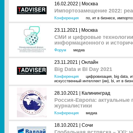
16.02.2022 |
Москва
Импортозамещение 2022: ре
Конференция
по
,
ит в бизнесе
,
импорто
23.11.2021 |
Москва
СМИ и цифровые технологии
информационного и историч
Форум
медиа
23.11.2021 |
Онлайн
Big Data и BI Day 2021
Конференция
цифровизация
,
big data
,
и
искусственный интеллект (ии)
,
bi
,
ит в биз
28.10.2021 |
Калининград
Россия-Европа: актуальные
журналистики
Конференция
медиа
18.10.2021 |
Сочи
Глобальная встряска – XXI: 