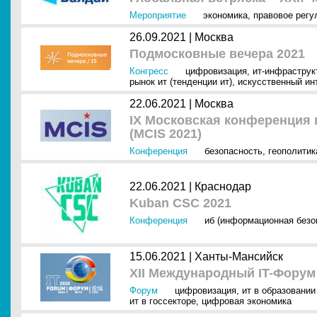
Мероприятие
экономика
,
правовое регу
26.09.2021 |
Москва
Подмосковные вечера 2021
Конгресс
цифровизация
,
ит-инфраструк
рынок ит (тенденции ит)
,
искусственный инт
22.06.2021 |
Москва
IX Московская конференция
(MCIS 2021)
Конференция
безопасность
,
геополитик
22.06.2021 |
Краснодар
Kuban CSC 2021
Конференция
иб (информационная безо
15.06.2021 |
Ханты-Мансийск
XII Международный IT-Форум
Форум
цифровизация
,
ит в образовании 
ит в госсекторе
,
цифровая экономика