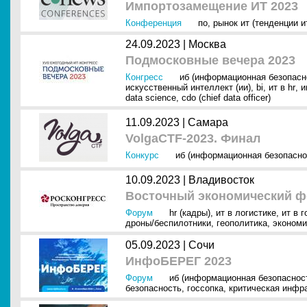
Импортозамещение ИТ 2023
Конференция
по
,
рынок ит (тенденции и
24.09.2023 |
Москва
Подмосковные вечера 2023
Конгресс
иб (информационная безопасн
искусственный интеллект (ии)
,
bi
,
ит в hr
,
и
data science
,
cdo (chief data officer)
11.09.2023 |
Самара
VolgaCTF-2023. Финал
Конкурс
иб (информационная безопасно
10.09.2023 |
Владивосток
Восточный экономический ф
Форум
hr (кадры)
,
ит в логистике
,
ит в 
дроны/беспилотники
,
геополитика
,
экономи
05.09.2023 |
Сочи
ИнфоБЕРЕГ 2023
Форум
иб (информационная безопаснос
безопасность
,
госсопка
,
критическая инфр