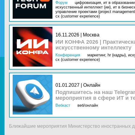
Форум
цифровизация,
ит в образовании 
искусственный интеллект (ии),
ит в бизнес
управление проектами (project management
cx (customer experience)
16.11.2026 | Москва
ИИ КОНФА 2026 | Практическ
искусственному интеллекту
Конференция
маркетинг,
hr (кадры),
иск
cx (customer experience)
01.01.2027 | Онлайн
Подпишитесь на наш Telegra
мероприятия в сфере ИТ и т
Вебкаст
веб/онлайн
Ближайшие мероприятия Министерство иностранных д