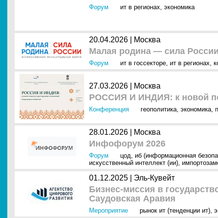
Форум
ит в регионах
,
экономика
20.04.2026 |
Москва
Малая родина — сила России
Форум
ит в госсекторе
,
ит в регионах
,
к
27.03.2026 |
Москва
РОССИЯ И ИНДИЯ: к новой п
Конференция
геополитика
,
экономика
,
28.01.2026 |
Москва
Инфофорум 2026
Форум
цод
,
иб (информационная безопа
искусственный интеллект (ии)
,
импортозам
01.12.2025 |
Эль-Кувейт
Бизнес-миссия в государств
Саудовская Аравия
Мероприятие
рынок ит (тенденции ит)
,
э