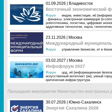
01.09.2026 |
Владивосток
Восточный экономический ф
Форум
медиа
,
инвестиции
,
иб (информа
,
финансы
,
электронная коммерция (e-com
робототехника
,
логистика
,
цифровая эконо
аддитивные технологии
,
наука
,
геополитик
23.11.2026 |
Москва
Международный муниципаль
Форум
управление бизнесом
,
ит в бизн
03.02.2027 |
Москва
Инфофорум 2027
Форум
цод
,
иб (информационная безопа
искусственный интеллект (ии)
,
умный горо
критическая инфраструктура
Прошедшие мероприятия Министерство иностранных д
30.07.2026 |
Южно-Сахалинск
Энергия Сахалина 2026