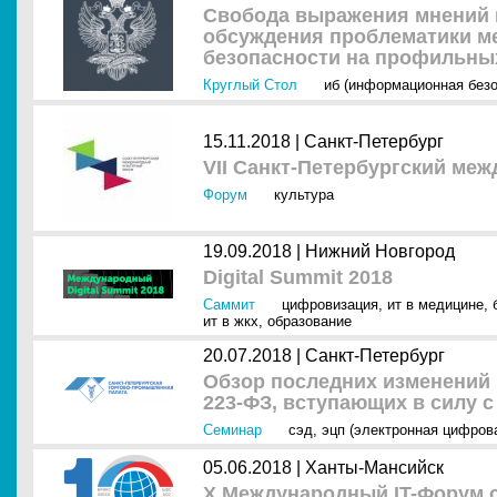
Свобода выражения мнений в
обсуждения проблематики 
безопасности на профильны
Круглый Стол
иб (информационная безо
15.11.2018 |
Санкт-Петербург
VII Санкт-Петербургский ме
Форум
культура
19.09.2018 |
Нижний Новгород
Digital Summit 2018
Саммит
цифровизация
,
ит в медицине
,
ит в жкх
,
образование
20.07.2018 |
Санкт-Петербург
Обзор последних изменений 
223-ФЗ, вступающих в силу с 
Семинар
сэд
,
эцп (электронная цифров
05.06.2018 |
Ханты-Мансийск
X Международный IT-Форум 