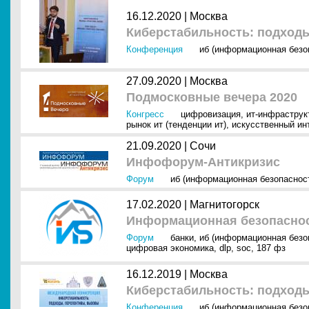
16.12.2020 |
Москва
Киберстабильность: подход
Конференция
иб (информационная безо
27.09.2020 |
Москва
Подмосковные вечера 2020
Конгресс
цифровизация
,
ит-инфраструк
рынок ит (тенденции ит)
,
искусственный инт
21.09.2020 |
Сочи
Инфофорум-Антикризис
Форум
иб (информационная безопаснос
17.02.2020 |
Магнитогорск
Информационная безопасно
Форум
банки
,
иб (информационная безо
цифровая экономика
,
dlp
,
soc
,
187 фз
16.12.2019 |
Москва
Киберстабильность: подходы
Конференция
иб (информационная безо