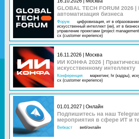
16.10.2026 | Москва
GLOBAL TECH FORUM 2026 |
автоматизация бизнеса
Форум
цифровизация,
ит в образовании 
искусственный интеллект (ии),
ит в бизнес
управление проектами (project management
cx (customer experience)
16.11.2026 | Москва
ИИ КОНФА 2026 | Практическ
искусственному интеллекту
Конференция
маркетинг,
hr (кадры),
иск
cx (customer experience)
01.01.2027 | Онлайн
Подпишитесь на наш Telegra
мероприятия в сфере ИТ и т
Вебкаст
веб/онлайн