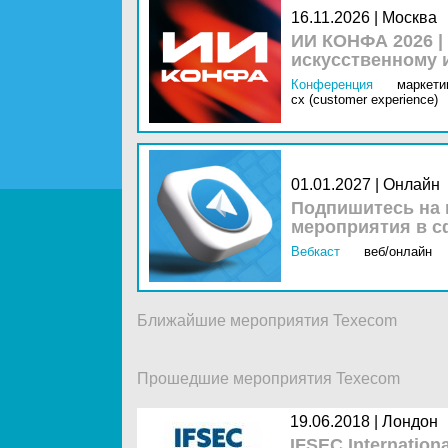
16.11.2026 | Москва
ИИ КОНФА 2026 |
искусственному 
Конференция
маркетин
cx (customer experience)
01.01.2027 | Онлайн
Подпишитесь на 
мероприятия в с
Вебкаст
веб/онлайн
Ближайшие мероприятия Texecom
Прошедшие мероприятия Texecom
19.06.2018 |
Лондон
IFSEC Internation