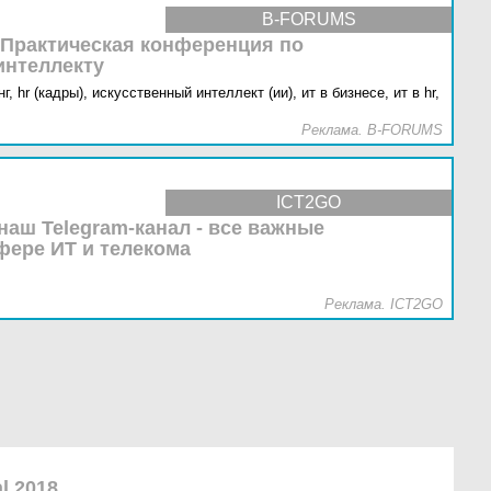
B-FORUMS
 Практическая конференция по
интеллекту
г,
hr (кадры),
искусственный интеллект (ии),
ит в бизнесе,
ит в hr,
Реклама. B-FORUMS
ICT2GO
наш Telegram-канал - все важные
фере ИТ и телекома
Реклама. ICT2GO
al 2018