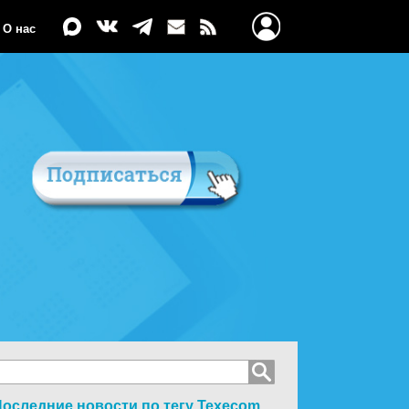
О нас
оследние новости по тегу
Texecom