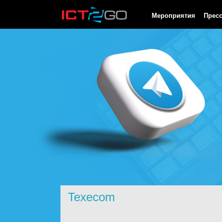
HTTP/1.0 200 OK Cache-Control: no-cache, private Date: Sun, 09
Мероприятия
Прес
Texecom