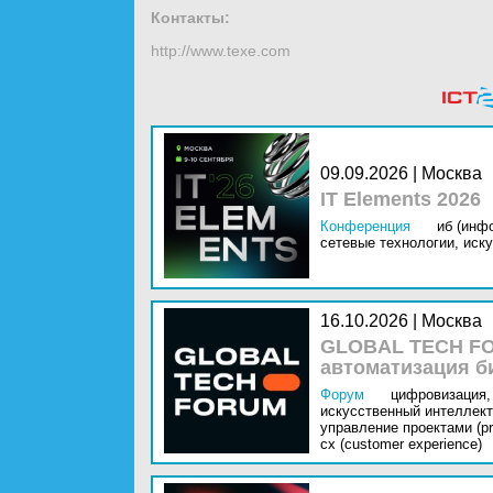
Контакты:
http://www.texe.com
09.09.2026 | Москва
IT Elements 2026
Конференция
иб (инф
сетевые технологии,
иску
16.10.2026 | Москва
GLOBAL TECH FO
автоматизация б
Форум
цифровизация,
искусственный интеллект 
управление проектами (pr
cx (customer experience)