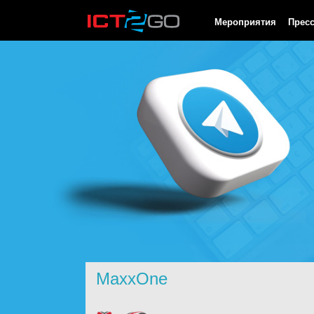
HTTP/1.0 200 OK Cache-Control: no-cache, private Date: Sun, 09 
Мероприятия
Прес
MaxxOne