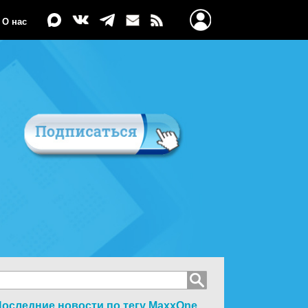
О нас
оследние новости по тегу
MaxxOne