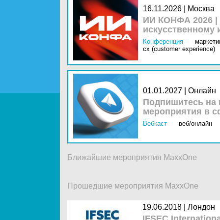
16.11.2026 | Москва
ИИ КОНФА 2026 |
искусственному 
Конференция
маркетин
cx (customer experience)
01.01.2027 | Онлайн
Подпишитесь на 
мероприятия в с
Вебкаст
веб/онлайн
Ближайшие мероприятия MaxxOne
Прошедшие мероприятия MaxxOne
19.06.2018 |
Лондон
IFSEC Internation