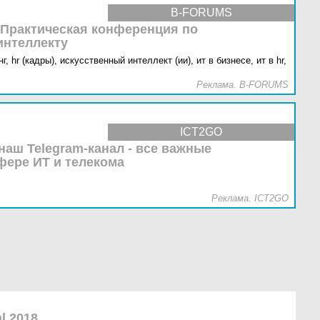
B-FORUMS
 Практическая конференция по
интеллекту
г,
hr (кадры),
искусственный интеллект (ии),
ит в бизнесе,
ит в hr,
Реклама. B-FORUMS
ICT2GO
наш Telegram-канал - все важные
фере ИТ и телекома
Реклама. ICT2GO
al 2018