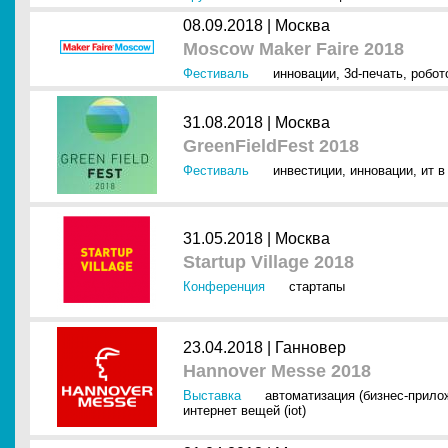
08.09.2018 |
Москва
Moscow Maker Faire 2018
Фестиваль
инновации
,
3d-печать
,
робот
31.08.2018 |
Москва
GreenFieldFest 2018
Фестиваль
инвестиции
,
инновации
,
ит в
31.05.2018 |
Москва
Startup Village 2018
Конференция
стартапы
23.04.2018 |
Ганновер
Hannover Messe 2018
Выставка
автоматизация (бизнес-прило
интернет вещей (iot)