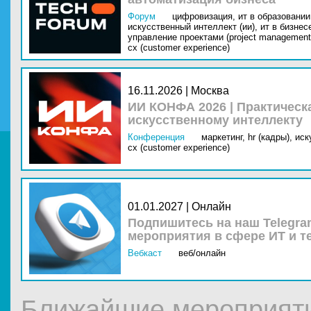
Форум
цифровизация,
ит в образовании 
искусственный интеллект (ии),
ит в бизнес
управление проектами (project management
cx (customer experience)
16.11.2026 | Москва
ИИ КОНФА 2026 | Практическ
искусственному интеллекту
Конференция
маркетинг,
hr (кадры),
иск
cx (customer experience)
01.01.2027 | Онлайн
Подпишитесь на наш Telegra
мероприятия в сфере ИТ и т
Вебкаст
веб/онлайн
Ближайшие мероприят