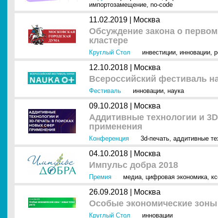
импортозамещение
,
no-code
11.02.2019 |
Москва
Обсуждение закона о перво
кластере
Круглый Стол
инвестиции
,
инновации
,
р
12.10.2018 |
Москва
Всероссийский фестиваль н
Фестиваль
инновации
,
наука
09.10.2018 |
Москва
Аддитивные технологии и 3D
применения
Конференция
3d-печать
,
аддитивные те
04.10.2018 |
Москва
Импульс добра 2018
Премия
медиа
,
цифровая экономика
,
кс
26.09.2018 |
Москва
Особые экономические зоны 
Круглый Стол
инновации