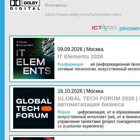
Контакты:
https://www.dolby.com/ru/ru/index.html
рекоме
09.09.2026 | Москва
IT Elements 2026
Конференция
иб (информационная безо
сетевые технологии,
искусственный интелл
16.10.2026 | Москва
GLOBAL TECH FORUM 2026 |
автоматизация бизнеса
Форум
цифровизация,
ит в образовании 
искусственный интеллект (ии),
ит в бизнес
управление проектами (project management
cx (customer experience)