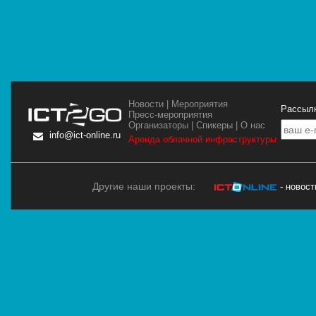
Новости
|
Мероприятия
Рассылк
Пресс-мероприятия
Организаторы
|
Спикеры
|
О нас
info@ict-online.ru
Аренда облачной инфраструктуры
Другие наши проекты:
- новос