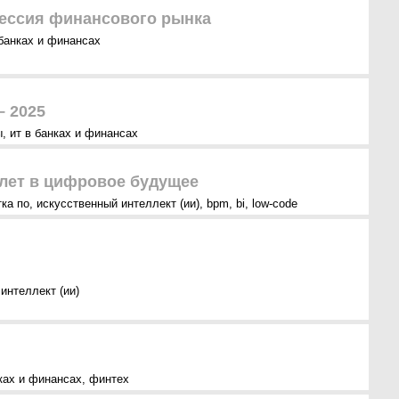
сессия финансового рынка
 банках и финансах
– 2025
ы
,
ит в банках и финансах
илет в цифровое будущее
тка по
,
искусственный интеллект (ии)
,
bpm
,
bi
,
low-code
интеллект (ии)
нках и финансах
,
финтех