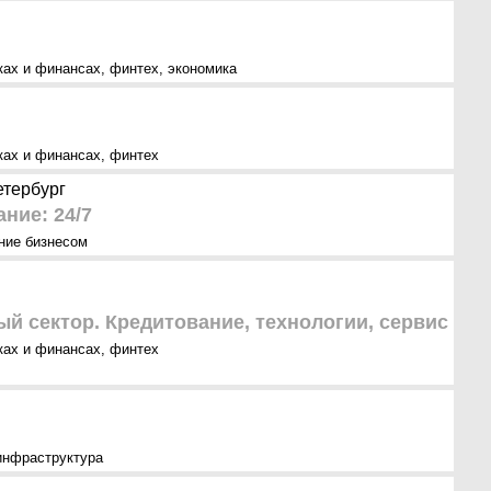
нках и финансах
,
финтех
,
экономика
нках и финансах
,
финтех
етербург
ние: 24/7
ние бизнесом
й сектор. Кредитование, технологии, сервис
нках и финансах
,
финтех
инфраструктура