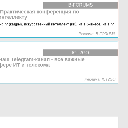
B-FORUMS
 Практическая конференция по
интеллекту
г,
hr (кадры),
искусственный интеллект (ии),
ит в бизнесе,
ит в hr,
Реклама. B-FORUMS
ICT2GO
наш Telegram-канал - все важные
фере ИТ и телекома
Реклама. ICT2GO