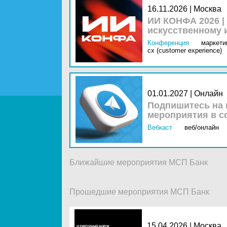
16.11.2026 | Москва
ИИ КОНФА 2026 |
искусственному 
Конференция
маркетин
cx (customer experience)
01.01.2027 | Онлайн
Подпишитесь на 
мероприятия в с
Вебкаст
веб/онлайн
Ближайшие мероприятия МСП Банк
Прошедшие мероприятия МСП Банк
15.04.2026 |
Москва