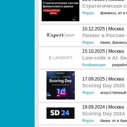
Стратегическая 
Форум
финансы
,
ит в
10.12.2025 |
Москва
Лизинг в России 
Форум
банки
,
финанс
15.10.2025 |
Москва
Low-code и AI: б
Конференция
разрабо
17.09.2025 |
Москва
Scoring Day 2025
Форум
искусственный 
19.09.2024 |
Москва
Scoring Day 2024
Форум
банки
,
ит в ба