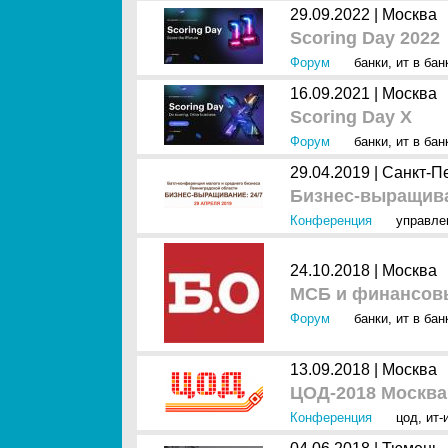
29.09.2022 |
Москва
Scoring Day 2022
Форум
банки
,
ит в ба
16.09.2021 |
Москва
Scoring Day X
Форум
банки
,
ит в ба
29.04.2019 |
Санкт-П
Бизнес-выращива
Конференция
управле
24.10.2018 |
Москва
МСБ и финансовы
Форум
банки
,
ит в ба
13.09.2018 |
Москва
ЦОД-2018 Москва
Конференция
цод
,
ит-