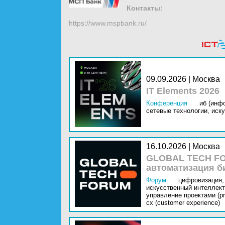
Контакты:
https://www.mspbank.ru/
09.09.2026 | Москва
IT Elements 2026
Конференция
иб (инф
сетевые технологии,
иску
16.10.2026 | Москва
GLOBAL TECH FO
автоматизация б
Форум
цифровизация,
искусственный интеллект 
управление проектами (pr
cx (customer experience)