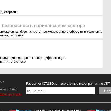
ии
,
стартапы
безопасность в финансовом секторе
ормационная безопасность)
,
регулирование в сфере ит и телекома
,
омика
,
госсопка
изация (бизнес-приложения)
,
цифровизация
,
bpm
,
ит в бизнесе
тия
Рассылка ICT2GO.ru - все важные мероприятия по ИКТ
керы
|
О нас
нфраструктуры
ы:
- новости ИКТ Москвы и России
- н