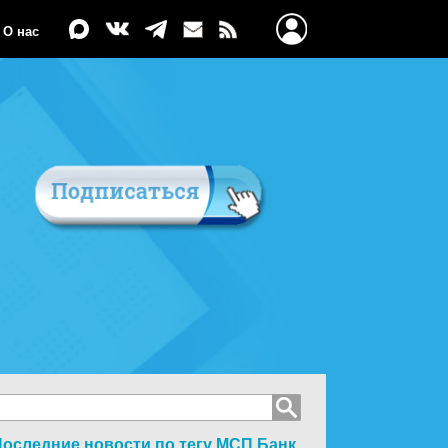
О нас
оследние новости по тегу
МСП Банк