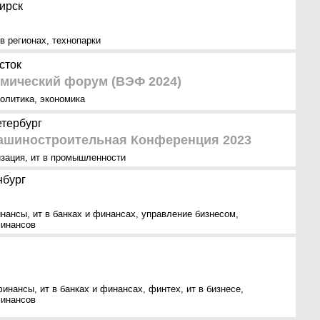
ирск
 в регионах
,
технопарки
сток
мический форум (ВЭФ 2024)
политика
,
экономика
етербург
ашиностроительная Конференция 2023
зация
,
ит в промышленности
нбург
нансы
,
ит в банках и финансах
,
управление бизнесом
,
финансов
финансы
,
ит в банках и финансах
,
финтех
,
ит в бизнесе
,
финансов