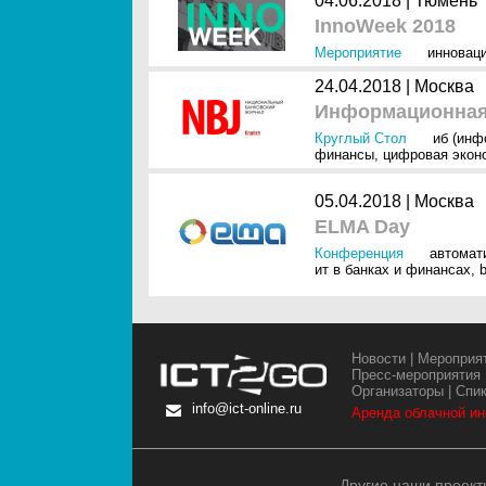
04.06.2018 |
Тюмень
InnoWeek 2018
Мероприятие
инновац
24.04.2018 |
Москва
Информационная 
Круглый Стол
иб (инф
финансы
,
цифровая экон
05.04.2018 |
Москва
ELMA Day
Конференция
автомат
ит в банках и финансах
,
Новости
|
Мероприя
Пресс-мероприятия
Организаторы
|
Спи
info@ict-online.ru
Аренда облачной и
Другие наши проект