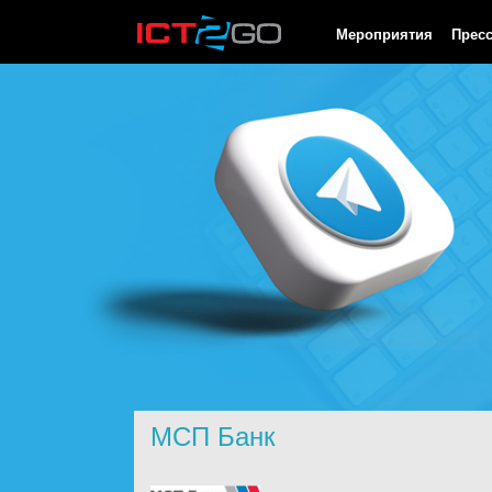
HTTP/1.0 200 OK Cache-Control: no-cache, private Date: Sun, 09
Мероприятия
Прес
МСП Банк