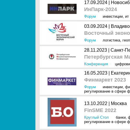
17.09.2024 |
Новосиб
ИнПарк-2024
Форум
инвестиции
,
ит
03.09.2024 |
Владиво
Восточный эконо
Форум
логистика
,
гео
28.11.2023 |
Санкт-П
Петербургская М
Конференция
цифрови
16.05.2023 |
Екатери
Финмаркет 2023
Форум
инвестиции
,
фи
регулирование в сфере 
13.10.2022 |
Москва
FinSME 2022
Круглый Стол
банки
,
регулирование в сфере 