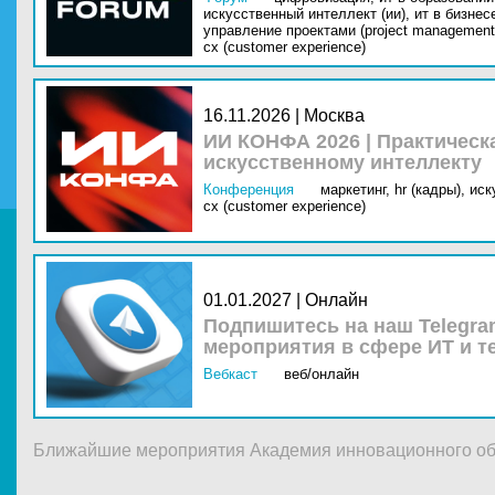
искусственный интеллект (ии),
ит в бизнес
управление проектами (project management
cx (customer experience)
16.11.2026 | Москва
ИИ КОНФА 2026 | Практическ
искусственному интеллекту
Конференция
маркетинг,
hr (кадры),
иск
cx (customer experience)
01.01.2027 | Онлайн
Подпишитесь на наш Telegra
мероприятия в сфере ИТ и т
Вебкаст
веб/онлайн
Ближайшие мероприятия Академия инновационного об