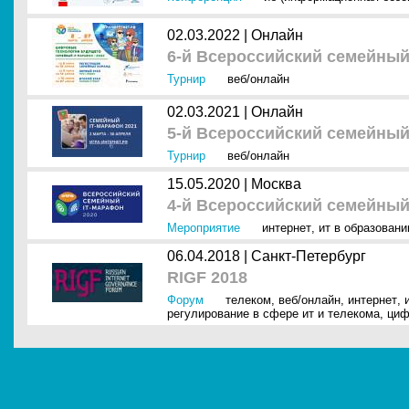
02.03.2022 |
Онлайн
6-й Всероссийский семейный
Турнир
веб/онлайн
02.03.2021 |
Онлайн
5-й Всероссийский семейный
Турнир
веб/онлайн
15.05.2020 |
Москва
4-й Всероссийский семейный
Мероприятие
интернет
,
ит в образовани
06.04.2018 |
Санкт-Петербург
RIGF 2018
Форум
телеком
,
веб/онлайн
,
интернет
,
регулирование в сфере ит и телекома
,
циф