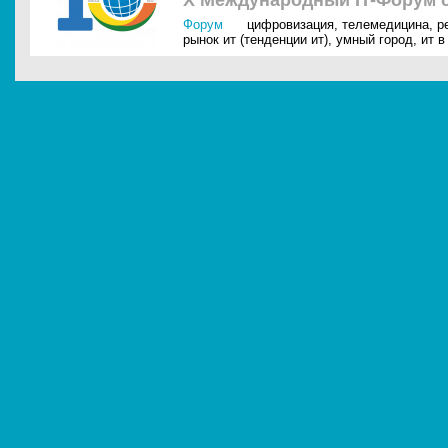
X Международный IT-Форум 
Форум
цифровизация
,
телемедицина
,
р
рынок ит (тенденции ит)
,
умный город
,
ит в