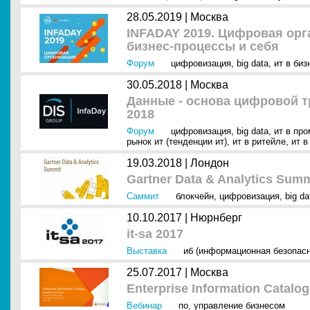
28.05.2019 |
Москва
INFADAY 2019. Цифровая орг
бизнес-процессы и себя
Форум
цифровизация
,
big data
,
ит в биз
30.05.2018 |
Москва
Данные - основа цифровой т
2018
Форум
цифровизация
,
big data
,
ит в пр
рынок ит (тенденции ит)
,
ит в ритейле
,
ит в
19.03.2018 |
Лондон
Gartner Data & Analytics Sum
Саммит
блокчейн
,
цифровизация
,
big da
10.10.2017 |
Нюрнберг
it-sa 2017
Выставка
иб (информационная безопасн
25.07.2017 |
Москва
Enterprise Information Catalo
Вебинар
по
,
управление бизнесом