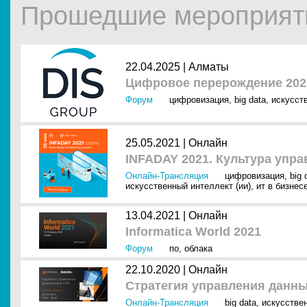
Прошедшие мероприятия
22.04.2025 |
Алматы
Цифровое перерождение 202
Форум
цифровизация
,
big data
,
искусст
25.05.2021 |
Онлайн
INFADAY 2021. Культура упр
Онлайн-Трансляция
цифровизация
,
big 
искусственный интеллект (ии)
,
ит в бизнес
13.04.2021 |
Онлайн
Informatica World 2021
Форум
по
,
облака
22.10.2020 |
Онлайн
Стратегия управления данн
Онлайн-Трансляция
big data
,
искусствен