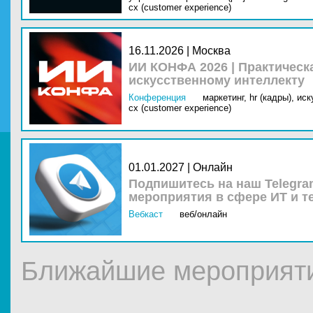
cx (customer experience)
16.11.2026 | Москва
ИИ КОНФА 2026 | Практическ
искусственному интеллекту
Конференция
маркетинг,
hr (кадры),
иск
cx (customer experience)
01.01.2027 | Онлайн
Подпишитесь на наш Telegra
мероприятия в сфере ИТ и т
Вебкаст
веб/онлайн
Ближайшие мероприятия