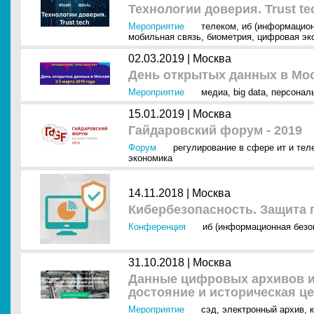
Технологии доверия. Trust te
Мероприятие
телеком
,
иб (информацион
мобильная связь
,
биометрия
,
цифровая эк
02.03.2019 |
Москва
День открытых данных в Мос
Мероприятие
медиа
,
big data
,
персонал
15.01.2019 |
Москва
Гайдаровский форум - 2019
Форум
регулирование в сфере ит и тел
экономика
14.11.2018 |
Москва
Кибербезопасность. Защита 
Конференция
иб (информационная безо
31.10.2018 |
Москва
Данные цифровых архивов и
достояние и историческая ц
Мероприятие
сэд
,
электронный архив
,