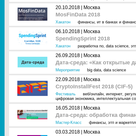
20.10.2018 |
Москва
MosFinData 2018
Хакатон
финансы
,
ит в банках и финан
06.10.2018 |
Москва
SpendingSprint 2018
Хакатон
разработка по
,
data science
,
эт
26.09.2018 |
Москва
Дата-среда: «Как открытые 
Мероприятие
big data
,
data science
22.09.2018 |
Москва
CryptoInstallFest 2018 (CIF-5)
Фестиваль
веб/онлайн
,
интернет
,
регул
цифровая экономика
,
интеллектуальная со
16.05.2018 |
Москва
Дата-среда: обработка фина
Мастер-Класс
финансы
,
этп и маркетп
03.03.2018 |
Москва