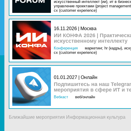
искусственный интеллект (ии),
ит в бизнес
управление проектами (project management
cx (customer experience)
16.11.2026 | Москва
ИИ КОНФА 2026 | Практическ
искусственному интеллекту
Конференция
маркетинг,
hr (кадры),
иск
cx (customer experience)
01.01.2027 | Онлайн
Подпишитесь на наш Telegra
мероприятия в сфере ИТ и т
Вебкаст
веб/онлайн
Ближайшие мероприятия Информационная культура