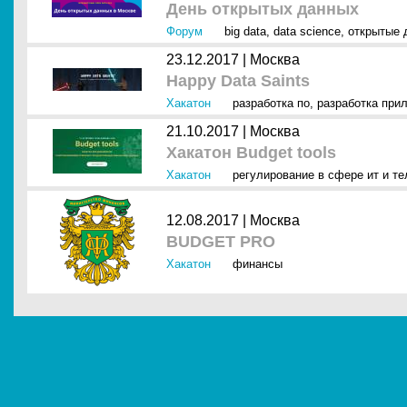
День открытых данных
Форум
big data
,
data science
,
открытые 
23.12.2017 |
Москва
Happy Data Saints
Хакатон
разработка по
,
разработка при
21.10.2017 |
Москва
Хакатон Budget tools
Хакатон
регулирование в сфере ит и т
12.08.2017 |
Москва
BUDGET PRO
Хакатон
финансы