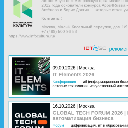
Автономную некоммерческую организацию «
2012 года основатели конкурса Apps4Russia 
Аксёнова и Борис Долгин — которые стали у
Контакты:
Москва, Малый Кисельный переулок, дом 1/9
+7 (499) 500-96-58
https://www.infoculture.ru/
рекоме
09.09.2026 | Москва
IT Elements 2026
Конференция
иб (информационная безо
сетевые технологии,
искусственный интелл
16.10.2026 | Москва
GLOBAL TECH FORUM 2026 |
автоматизация бизнеса
Форум
цифровизация,
ит в образовании 