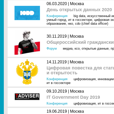
06.03.2020 |
Москва
День открытых данных 2020
Конференция
big data
,
искусственный ин
умный город
,
ит в госсекторе
,
цифровая эк
образование
,
нко
,
cdo (chief data officer)
30.11.2019 |
Москва
Общероссийский граждански
Форум
медиа
,
ксо
,
открытые данные
,
п
14.11.2019 |
Москва
Цифровая повестка для стати
и открытость
Конференция
цифровизация
,
инновации
ит в госсекторе
09.10.2019 |
Москва
IT Government Day 2019
Конференция
цифровизация
,
ит в госсе
19.06.2019 |
Москва