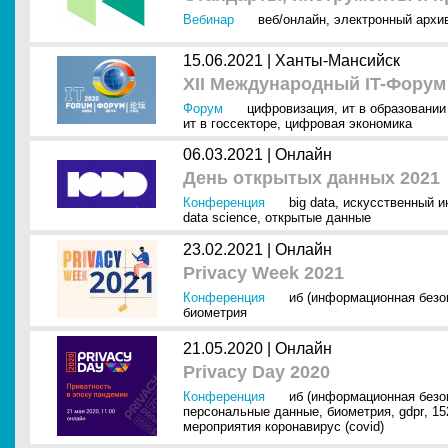
Вебинар
веб/онлайн
,
электронный архи
15.06.2021 |
Ханты-Мансийск
XII Международный IT-Форум
Форум
цифровизация
,
ит в образовании 
ит в госсекторе
,
цифровая экономика
06.03.2021 |
Онлайн
День открытых данных 2021
Конференция
big data
,
искусственный ин
data science
,
открытые данные
23.02.2021 |
Онлайн
Privacy Week 2021
Конференция
иб (информационная безо
биометрия
21.05.2020 |
Онлайн
Privacy Day 2020
Конференция
иб (информационная безо
персональные данные
,
биометрия
,
gdpr
,
15
мероприятия коронавирус (covid)