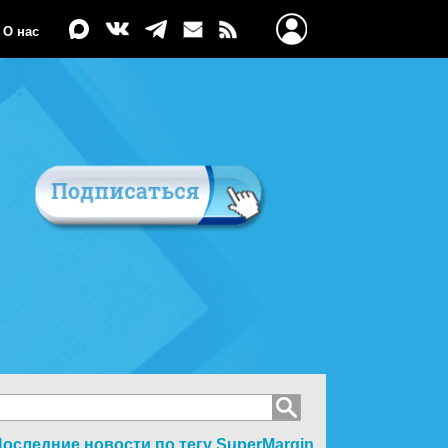
О нас
оследние новости по тегу
SuperMargin