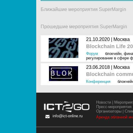
Ближайшие мероприятия SuperMargin
Прошедшие мероприятия SuperMargin
21.10.2020 |
Москва
Blockchain Life 2
Форум
блокчейн
,
фин
регулирование в сфере 
23.06.2018 |
Москва
Blockchain commu
Конференция
блокчей
Новости
|
Мероприя
Пресс-мероприятия
Организаторы
|
Спи
info@ict-online.ru
Аренда облачной и