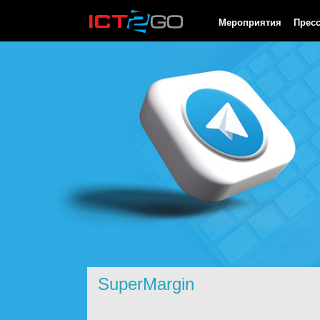
HTTP/1.0 200 OK Cache-Control: no-cache, private Date: Thu, 06
Мероприятия
Прес
SuperMargin