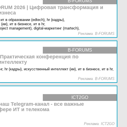
B-FORUMS
RUM 2026 | Цифровая трансформация и
изнеса
ит в образовании (edtech),
hr (кадры),
(ии),
ит в бизнесе,
ит в hr,
oject management),
digital-маркетинг (martech),
Реклама. B-FORUMS
B-FORUMS
 Практическая конференция по
интеллекту
г,
hr (кадры),
искусственный интеллект (ии),
ит в бизнесе,
ит в hr,
Реклама. B-FORUMS
ICT2GO
наш Telegram-канал - все важные
фере ИТ и телекома
Реклама. ICT2GO