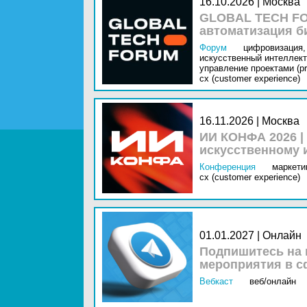
16.10.2026 | Москва
GLOBAL TECH FO
автоматизация б
Форум
цифровизация,
искусственный интеллект 
управление проектами (pr
cx (customer experience)
16.11.2026 | Москва
ИИ КОНФА 2026 |
искусственному 
Конференция
маркетин
cx (customer experience)
01.01.2027 | Онлайн
Подпишитесь на 
мероприятия в с
Вебкаст
веб/онлайн