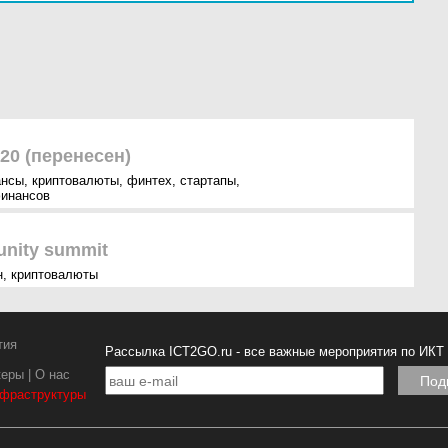
020 (перенесен)
ансы
,
криптовалюты
,
финтех
,
стартапы
,
финансов
nity summit
н
,
криптовалюты
тия
Рассылка ICT2GO.ru - все важные мероприятия по ИКТ
керы
|
О нас
нфраструктуры