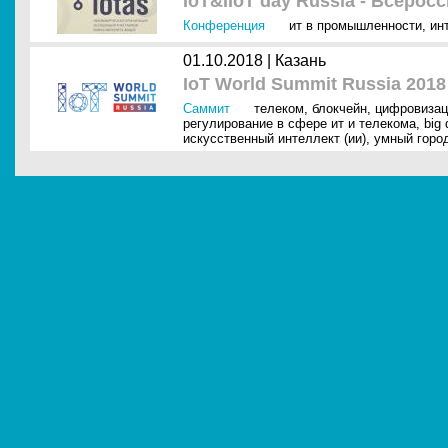
IoT&IIoT day Russia - Всеро
Конференция
ит в промышленности
,
ин
01.10.2018 |
Казань
IoT World Summit Russia 2018
Саммит
телеком
,
блокчейн
,
цифровизац
регулирование в сфере ит и телекома
,
big 
искусственный интеллект (ии)
,
умный горо