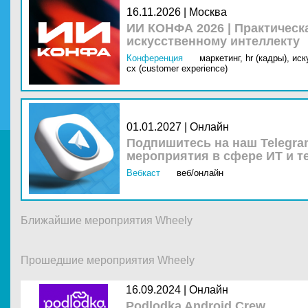
16.11.2026 | Москва
ИИ КОНФА 2026 | Практическ
искусственному интеллекту
Конференция
маркетинг,
hr (кадры),
иск
cx (customer experience)
01.01.2027 | Онлайн
Подпишитесь на наш Telegra
мероприятия в сфере ИТ и т
Вебкаст
веб/онлайн
Ближайшие мероприятия Wheely
Прошедшие мероприятия Wheely
16.09.2024 |
Онлайн
Podlodka Android Crew