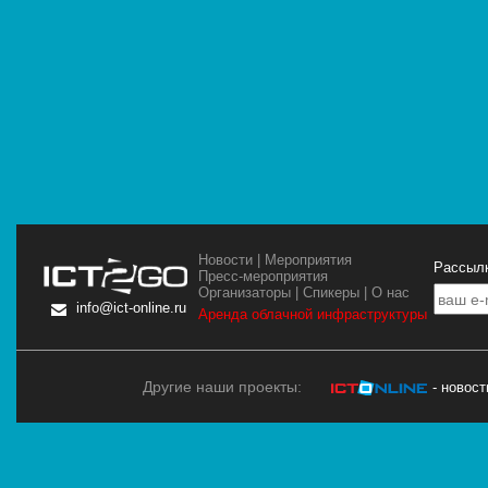
Новости
|
Мероприятия
Рассылк
Пресс-мероприятия
Организаторы
|
Спикеры
|
О нас
info@ict-online.ru
Аренда облачной инфраструктуры
Другие наши проекты:
- новос