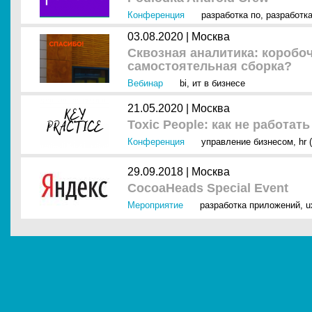
Конференция
разработка по
,
разработк
03.08.2020 |
Москва
Сквозная аналитика: коробо
самостоятельная сборка?
Вебинар
bi
,
ит в бизнесе
21.05.2020 |
Москва
Toxic People: как не работа
Конференция
управление бизнесом
,
hr 
29.09.2018 |
Москва
CocoaHeads Special Event
Мероприятие
разработка приложений
,
u