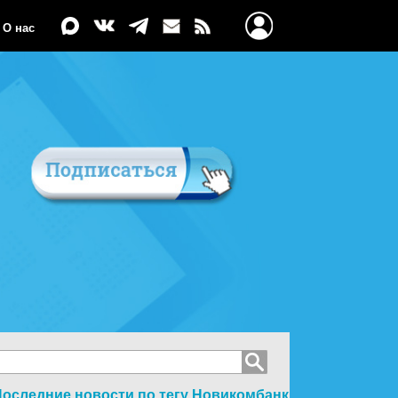
О нас
оследние новости по тегу
Новикомбанк