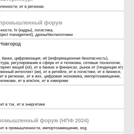
шленности
,
ит в регионах
ж
 промышленный форум
нности
,
hr (кадры)
,
логистика
,
oject management)
,
дроны/беспилотники
Новгород
,
банки
,
цифровизация
,
иб (информационная безопасность)
,
ктура
,
регулирование в сфере ит и телекома
,
сетевые технологии
,
тернет вещей (iot)
,
ит в банках и финансах
,
рынок ит (тенденции ит)
венный интеллект (ии)
,
ит в ритейле
,
ит в логистике
,
ит в бизнесе
,
ит в регионах
,
ит в жкх
,
цифровая экономика
,
импортозамещение
,
телекоме
,
ит в впк/опк
,
ит в химпроме
,
ит в тэк
,
ит в энергетике
ромышленный форум (НПФ 2024)
,
ит в промышленности
,
импортозамещение
,
esg