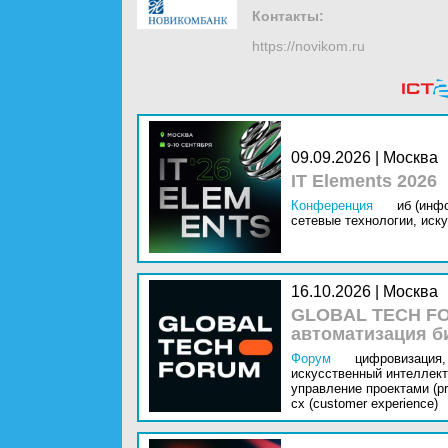
Контакты:
https://novikom.ru
09.09.2026 | Москва
IT Elements 2026
Конференция
иб (инф
сетевые технологии,
иску
16.10.2026 | Москва
GLOBAL TECH FO
автоматизация б
Форум
цифровизация,
искусственный интеллект 
управление проектами (pr
cx (customer experience)