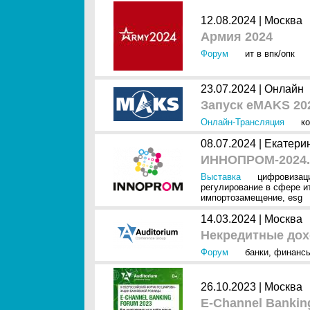
12.08.2024 |
Москва
Армия 2024
Форум
ит в впк/опк
23.07.2024 |
Онлайн
Запуск eMAKS 20
Онлайн-Трансляция
к
08.07.2024 |
Екатери
ИННОПРОМ-2024.
Выставка
цифровизац
регулирование в сфере и
импортозамещение
,
esg
14.03.2024 |
Москва
Некредитные дох
Форум
банки
,
финанс
26.10.2023 |
Москва
E-Channel Bankin