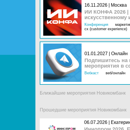
16.11.2026 | Москва
ИИ КОНФА 2026 |
искусственному 
Конференция
маркетин
cx (customer experience)
01.01.2027 | Онлайн
Подпишитесь на 
мероприятия в с
Вебкаст
веб/онлайн
Ближайшие мероприятия Новикомбанк
Прошедшие мероприятия Новикомбанк
06.07.2026 |
Екатери
Иннопром 2026. 