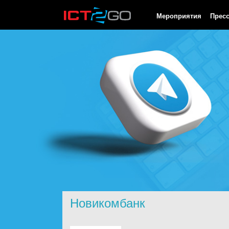
HTTP/1.0 200 OK Cache-Control: no-cache, private Date: Sat, 08 
Мероприятия
Прес
Новикомбанк