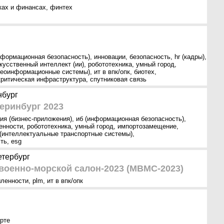
нках и финансах
,
финтех
нформационная безопасность)
,
инновации
,
безопасность
,
hr (кадры)
,
кусственный интеллект (ии)
,
робототехника
,
умный город
,
(геоинформационные системы)
,
ит в впк/опк
,
биотех
,
критическая инфраструктура
,
спутниковая связь
нбург
еринбург 2023
ия (бизнес-приложения)
,
иб (информационная безопасность)
,
енности
,
робототехника
,
умный город
,
импортозамещение
,
 (интеллектуальные транспортные системы)
,
сть
,
esg
етербург
оенно-морской салон-2023 (МВМС-2023)
шленности
,
plm
,
ит в впк/опк
орте