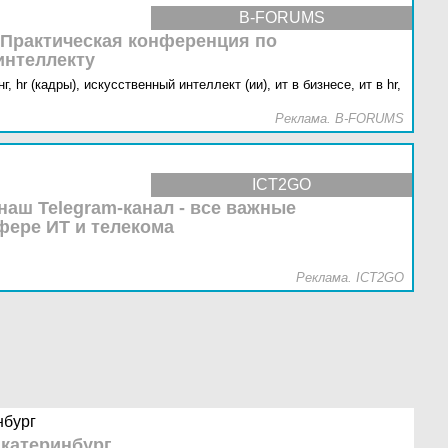
B-FORUMS
 Практическая конференция по
интеллекту
г,
hr (кадры),
искусственный интеллект (ии),
ит в бизнесе,
ит в hr,
Реклама. B-FORUMS
ICT2GO
наш Telegram-канал - все важные
фере ИТ и телекома
Реклама. ICT2GO
нбург
Екатеринбург