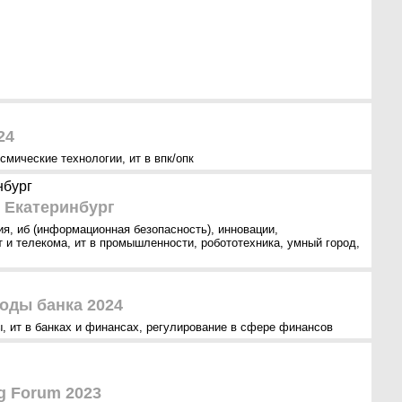
24
осмические технологии
,
ит в впк/опк
нбург
 Екатеринбург
ия
,
иб (информационная безопасность)
,
инновации
,
т и телекома
,
ит в промышленности
,
робототехника
,
умный город
,
оды банка 2024
ы
,
ит в банках и финансах
,
регулирование в сфере финансов
g Forum 2023