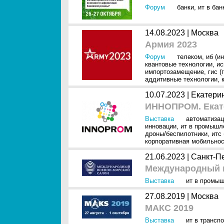
Форум
банки
,
ит в ба
14.08.2023 |
Москва
Армия 2023
Форум
телеком
,
иб (и
квантовые технологии
,
ис
импортозамещение
,
гис 
аддитивные технологии
,
10.07.2023 |
Екатери
ИННОПРОМ. Екат
Выставка
автоматизац
инновации
,
ит в промышл
дроны/беспилотники
,
итс
корпоративная мобильно
21.06.2023 |
Санкт-П
Международный в
Выставка
ит в промы
27.08.2019 |
Москва
МАКС 2019
Выставка
ит в трансп