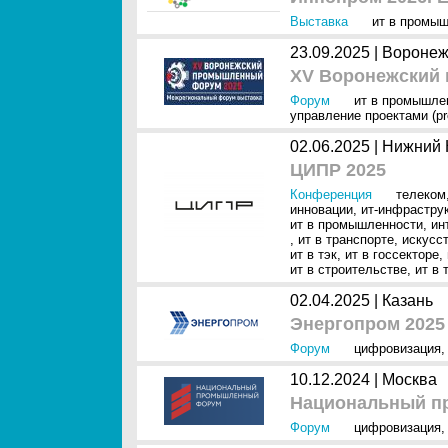
Выставка
ит в промы
23.09.2025 |
Вороне
XV Воронежский
Форум
ит в промышле
управление проектами (pr
02.06.2025 |
Нижний 
ЦИПР 2025
Конференция
телеком
инновации
,
ит-инфрастру
ит в промышленности
,
ин
,
ит в транспорте
,
искусст
ит в тэк
,
ит в госсекторе
,
ит в строительстве
,
ит в 
02.04.2025 |
Казань
Энергопром 2025
Форум
цифровизация
10.12.2024 |
Москва
Национальный п
Форум
цифровизация