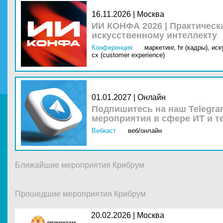
16.11.2026 | Москва
ИИ КОНФА 2026 | Практическ
искусственному интеллекту
Конференция
маркетинг,
hr (кадры),
иск
cx (customer experience)
01.01.2027 | Онлайн
Подпишитесь на наш Telegra
мероприятия в сфере ИТ и т
Вебкаст
веб/онлайн
Ближайшие мероприятия Крибрум
Прошедшие мероприятия Крибрум
20.02.2026 |
Москва