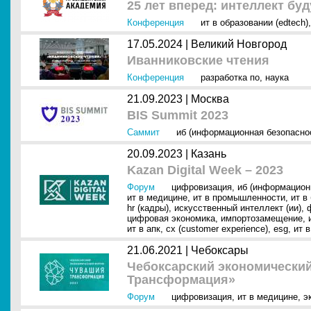
25 лет вперед: интеллект бу
Конференция
ит в образовании (edtech)
17.05.2024 |
Великий Новгород
Иванниковские чтения
Конференция
разработка по
,
наука
21.09.2023 |
Москва
BIS Summit 2023
Саммит
иб (информационная безопасно
20.09.2023 |
Казань
Kazan Digital Week – 2023
Форум
цифровизация
,
иб (информацион
ит в медицине
,
ит в промышленности
,
ит в
hr (кадры)
,
искусственный интеллект (ии)
,
цифровая экономика
,
импортозамещение
,
ит в апк
,
cx (customer experience)
,
esg
,
ит 
21.06.2021 |
Чебоксары
Чебоксарский экономически
Трансформация»
Форум
цифровизация
,
ит в медицине
,
э