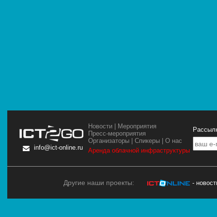
Новости
|
Мероприятия
Рассылк
Пресс-мероприятия
Организаторы
|
Спикеры
|
О нас
info@ict-online.ru
Аренда облачной инфраструктуры
Другие наши проекты:
- новос