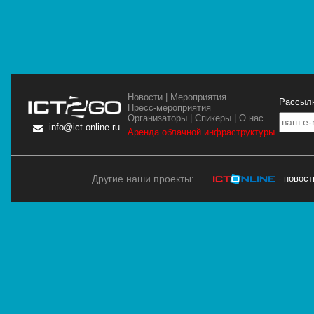
Новости
|
Мероприятия
Рассылк
Пресс-мероприятия
Организаторы
|
Спикеры
|
О нас
info@ict-online.ru
Аренда облачной инфраструктуры
Другие наши проекты:
- новос