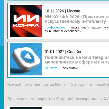
16.11.2026 | Москва
ИИ КОНФА 2026 | Практическ
искусственному интеллекту
Конференция
маркетинг,
hr (кадры),
иск
cx (customer experience)
01.01.2027 | Онлайн
Подпишитесь на наш Telegra
мероприятия в сфере ИТ и т
Вебкаст
веб/онлайн
Ближайшие мероприятия Югорский государственный у
Прошедшие мероприятия Югорский государственный у