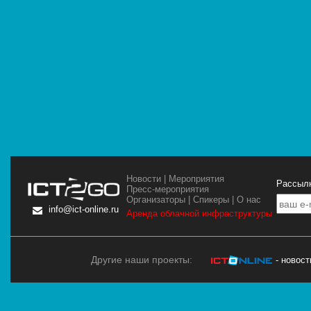
Новости
|
Мероприятия
Рассылк
Пресс-мероприятия
Организаторы
|
Спикеры
|
О нас
info@ict-online.ru
Аренда облачной инфраструктуры
Другие наши проекты:
- новос