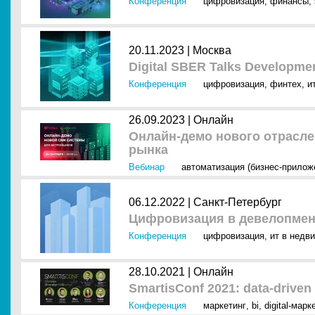
Конференция
цифровизация
,
финансы
,
20.11.2023 |
Москва
Digital SBER Talks Developme
Конференция
цифровизация
,
финтех
,
и
26.09.2023 |
Онлайн
Онлайн-демо нового отрасл
рынка
Вебинар
автоматизация (бизнес-прилож
06.12.2022 |
Санкт-Петербург
Цифровизация в девелопмен
Конференция
цифровизация
,
ит в недв
28.10.2021 |
Онлайн
SmartisConf 2021: data-drive
Конференция
маркетинг
,
bi
,
digital-марк