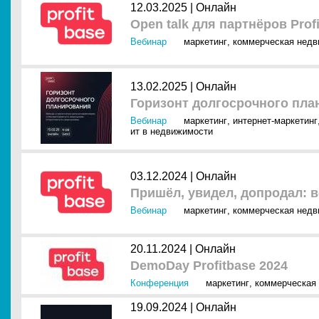
12.03.2025 |
Онлайн
Open talk для партнёров Prof
Вебинар
маркетинг
,
коммерческая нед
13.02.2025 |
Онлайн
Горизонт долгосрочного пл
Вебинар
маркетинг
,
интернет-маркетинг
ит в недвижимости
03.12.2024 |
Онлайн
Пришёл, увидел, допродал: в
Вебинар
маркетинг
,
коммерческая нед
20.11.2024 |
Онлайн
DemoDay Profitbase 2024
Конференция
маркетинг
,
коммерческая
19.09.2024 |
Онлайн