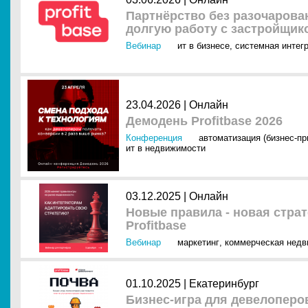
Партнёрство без разочарова
долгую работу с застройщик
Вебинар
ит в бизнесе
,
системная интег
23.04.2026 |
Онлайн
Демодень Profitbase 2026
Конференция
автоматизация (бизнес-п
ит в недвижимости
03.12.2025 |
Онлайн
Новые правила - новая страт
Profitbase
Вебинар
маркетинг
,
коммерческая нед
01.10.2025 |
Екатеринбург
Бизнес-игра для девелоперо