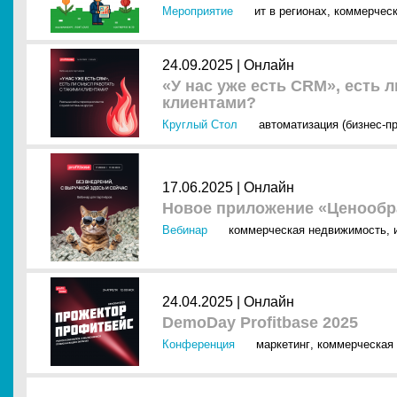
Мероприятие
ит в регионах
,
коммерчес
24.09.2025 |
Онлайн
«У нас уже есть CRM», есть 
клиентами?
Круглый Стол
автоматизация (бизнес-п
17.06.2025 |
Онлайн
Новое приложение «Ценообр
Вебинар
коммерческая недвижимость
,
24.04.2025 |
Онлайн
DemoDay Profitbase 2025
Конференция
маркетинг
,
коммерческая