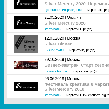
Silver Mercury 2020. Церемо
Церемония Награждения
маркетинг
,
pr 
21.05.2020 |
Онлайн
Silver Mercury 2020
Фестиваль
маркетинг
,
pr (пр)
12.03.2020 |
Москва
Silver Dinner
Бизнес-Ужин
маркетинг
,
pr (пр)
29.10.2019 |
Москва
Бизнес-завтрак. Старт сезона
Бизнес-Завтрак
маркетинг
,
pr (пр)
06.06.2018 |
Москва
Фестиваль креатива в марке
SilverMercury 2018
Фестиваль
маркетинг
,
киберспорт
,
digit