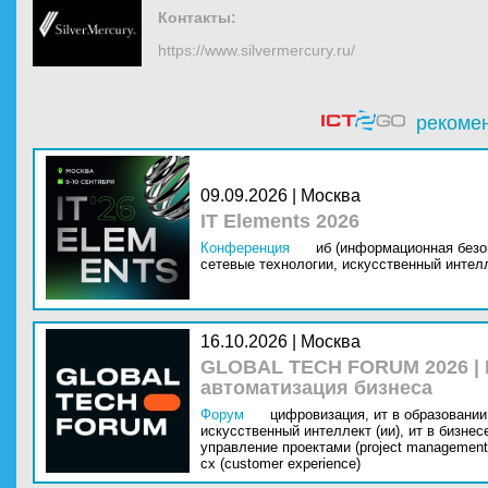
Контакты:
https://www.silvermercury.ru/
рекоме
09.09.2026 | Москва
IT Elements 2026
Конференция
иб (информационная безо
сетевые технологии,
искусственный интелл
16.10.2026 | Москва
GLOBAL TECH FORUM 2026 |
автоматизация бизнеса
Форум
цифровизация,
ит в образовании 
искусственный интеллект (ии),
ит в бизнес
управление проектами (project management
cx (customer experience)