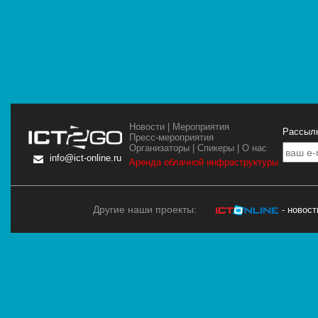
Новости
|
Мероприятия
Рассылк
Пресс-мероприятия
Организаторы
|
Спикеры
|
О нас
info@ict-online.ru
Аренда облачной инфраструктуры
Другие наши проекты:
- новос