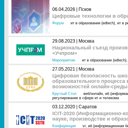
06.04.2026 |
Псков
Цифровые технологии в обра
Форум
ит в образовании (edtech)
,
ит в р
29.08.2023 |
Москва
Национальный съезд произв
«Учпром»
Мероприятие
ит в образовании (edtech)
27.05.2021 |
Москва
Цифровая безопасность шко
образовательного процесса 
возможностей онлайн-среды
Круглый Стол
веб/онлайн
,
иб (информа
регулирование в сфере ит и телекома
03.12.2020 |
Саратов
ICIT-2020 (Информационно-к
науке, производстве и образ
Конференция
vr
,
иб (информационная б