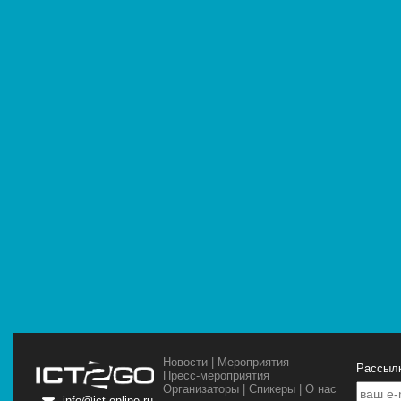
Новости
|
Мероприятия
Рассылк
Пресс-мероприятия
Организаторы
|
Спикеры
|
О нас
info@ict-online.ru