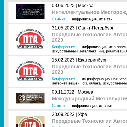
08.06.2023 |
Москва
Интеллектуальное Месторож
Саммит
цифровизация
,
ит в тэк
31.05.2023 |
Санкт-Петербург
Передовые Технологии Автом
2023
Конференция
цифровизация
,
ит в пром
искусственный интеллект (ии)
,
роботизация
15.02.2023 |
Екатеринбург
Передовые Технологии Автом
2023
Конференция
иб (информационная безо
интернет вещей (iot)
,
облака
,
искусственный
09.11.2022 |
Москва
Международный Металлурги
Саммит
цифровизация
,
ит в гмк
28.09.2022 |
Уфа
Передовые Технологии Автом