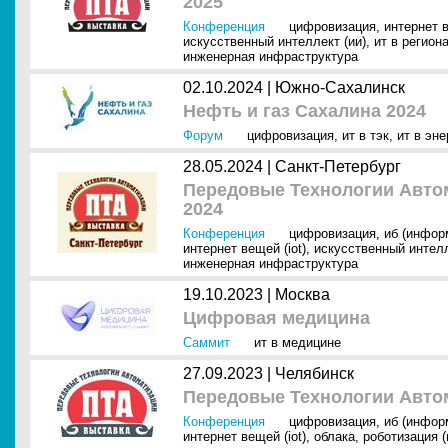
2025
Конференция
цифровизация
,
интернет в
искусственный интеллект (ии)
,
ит в регион
инженерная инфраструктура
02.10.2024 |
Южно-Сахалинск
Нефть и газ Сахалина 2024
Форум
цифровизация
,
ит в тэк
,
ит в эне
28.05.2024 |
Санкт-Петербург
Передовые Технологии Автом
2024
Конференция
цифровизация
,
иб (инфор
интернет вещей (iot)
,
искусственный интелл
инженерная инфраструктура
19.10.2023 |
Москва
Цифровая медицина
Саммит
ит в медицине
27.09.2023 |
Челябинск
Передовые Технологии Автом
Конференция
цифровизация
,
иб (инфор
интернет вещей (iot)
,
облака
,
роботизация (