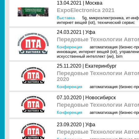
13.04.2021 |
Москва
ExpoElectronica 2021
Выставка
5g
,
микроэлектроника
,
ит-инф
интернет вещей (iot)
,
технический сервис
24.03.2021 |
Уфа
Передовые Технологии Автом
Конференция
автоматизация (бизнес-п
инновации
,
интернет вещей (iot)
,
управлени
искусственный интеллект (ии)
,
bim
25.11.2020 |
Екатеринбург
Передовые Технологии Автом
2020
Конференция
автоматизация (бизнес-п
07.10.2020 |
Новосибирск
Передовые Технологии Авто
Конференция
автоматизация (бизнес-п
23.09.2020 |
Уфа
Передовые Технологии Автом