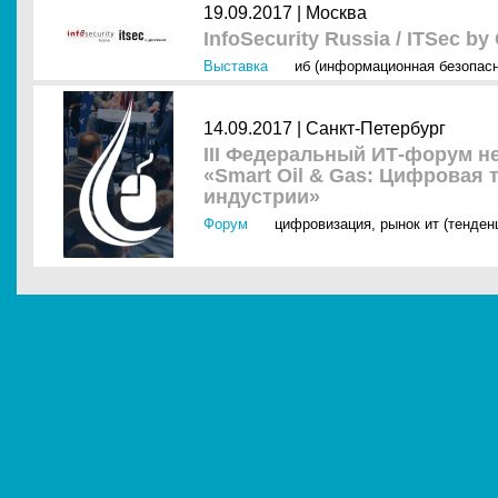
19.09.2017 |
Москва
InfoSecurity Russia / ITSec by
Выставка
иб (информационная безопасн
14.09.2017 |
Санкт-Петербург
III Федеральный ИТ-форум н
«Smart Oil & Gas: Цифровая
индустрии»
Форум
цифровизация
,
рынок ит (тенден