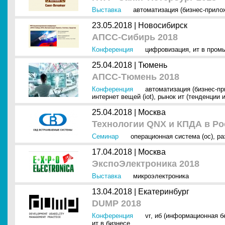
Выставка
автоматизация (бизнес-прило
23.05.2018 |
Новосибирск
АПСС-Сибирь 2018
Конференция
цифровизация
,
ит в пром
25.04.2018 |
Тюмень
АПСС-Тюмень 2018
Конференция
автоматизация (бизнес-п
интернет вещей (iot)
,
рынок ит (тенденции и
25.04.2018 |
Москва
Технологии QNX и КПДА в Ро
Семинар
операционная система (ос)
,
ра
17.04.2018 |
Москва
ЭкспоЭлектроника 2018
Выставка
микроэлектроника
13.04.2018 |
Екатеринбург
DUMP 2018
Конференция
vr
,
иб (информационная б
ит в бизнесе