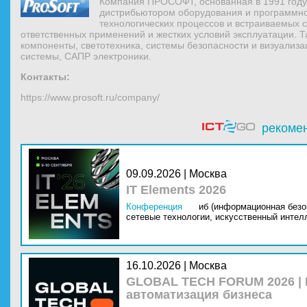
Компания ПРОСОФТ, основанная в 1991 году
дистрибьютором оборудования и программно
технологических процессов и встраиваемых с
ответственных применений и жестких условий эксплуатации. Т
компоненты, светотехника, системы безопасности и визуали
системы, САПР электроники.
Контакты:
https://www.prosoft.ru/company/
рекоме
09.09.2026 | Москва
IT Elements 2026
Конференция
иб (информационная безо
сетевые технологии,
искусственный интелл
16.10.2026 | Москва
GLOBAL TECH FORUM 2026 |
автоматизация бизнеса