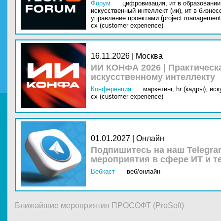
Форум
цифровизация,
ит в образовании 
искусственный интеллект (ии),
ит в бизнес
управление проектами (project management
cx (customer experience)
16.11.2026 | Москва
ИИ КОНФА 2026 | Практическ
искусственному интеллекту
Конференция
маркетинг,
hr (кадры),
иск
cx (customer experience)
01.01.2027 | Онлайн
Подпишитесь на наш Telegra
мероприятия в сфере ИТ и т
Вебкаст
веб/онлайн
Ближайшие мероприятия ПРОСОФТ (ProSoft)