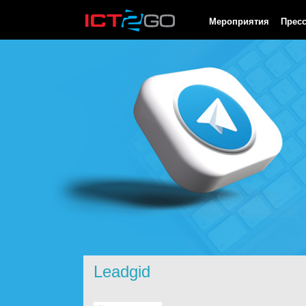
HTTP/1.0 200 OK Cache-Control: no-cache, private Date: Sun, 09
Мероприятия
Прес
Leadgid