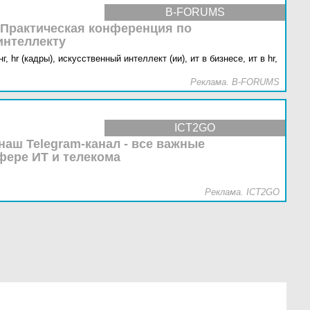
B-FORUMS
 Практическая конференция по
интеллекту
г,
hr (кадры),
искусственный интеллект (ии),
ит в бизнесе,
ит в hr,
Реклама. B-FORUMS
ICT2GO
наш Telegram-канал - все важные
фере ИТ и телекома
Реклама. ICT2GO