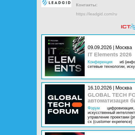
Контакты:
https://leadgid.com/ru
09.09.2026 | Москва
IT Elements 2026
Конференция
иб (инф
сетевые технологии,
иску
16.10.2026 | Москва
GLOBAL TECH FO
автоматизация б
Форум
цифровизация,
искусственный интеллект 
управление проектами (pr
cx (customer experience)