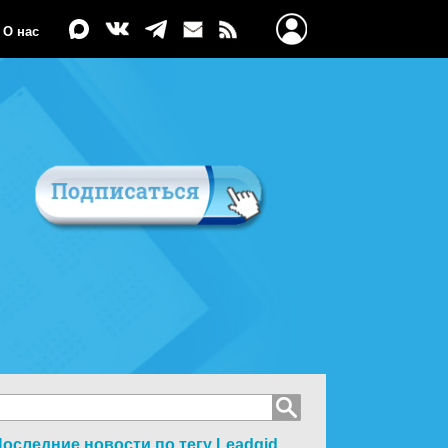
О нас
оследние новости по тегу
Leadgid