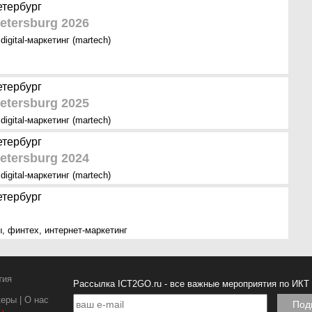
етербург
etersburg 2026
,
digital-маркетинг (martech)
етербург
etersburg 2025
,
digital-маркетинг (martech)
етербург
etersburg 2024
,
digital-маркетинг (martech)
етербург
ы
,
финтех
,
интернет-маркетинг
тия
Рассылка ICT2GO.ru - все важные мероприятия по ИКТ
керы
|
О нас