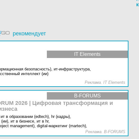
к
рекомендует
IT Elements
ормационная безопасность),
ит-инфраструктура,
сственный интеллект (ии)
Реклама. IT Elements
B-FORUMS
RUM 2026 | Цифровая трансформация и
изнеса
ит в образовании (edtech),
hr (кадры),
(ии),
ит в бизнесе,
ит в hr,
oject management),
digital-маркетинг (martech),
Реклама. B-FORUMS