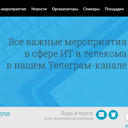
Aug 2026 13:28:57 GMT
с-мероприятия
Новости
Организаторы
Спикеры
Площадки
еля
Будь в курсе
всех мероприятий компании
П