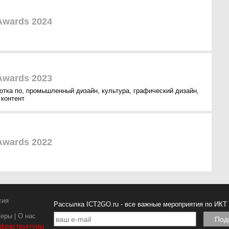
Awards 2024
Awards 2023
отка по
,
промышленный дизайн
,
культура
,
графический дизайн
,
,
контент
Awards 2022
тия
Рассылка ICT2GO.ru - все важные мероприятия по ИКТ
керы
|
О нас
нфраструктуры