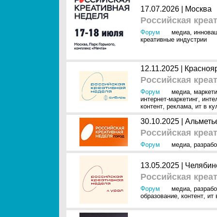
17.07.2026 |
Москва
Российская креа
Форум
медиа
,
иннова
креативные индустрии
12.11.2025 |
Красноя
Российская креа
Форум
медиа
,
маркети
интернет-маркетинг
,
инте
контент
,
реклама
,
ит в ку
30.10.2025 |
Альметь
Российская креат
Форум
медиа
,
разрабо
13.05.2025 |
Челябин
Российская креат
Форум
медиа
,
разрабо
образование
,
контент
,
ит 