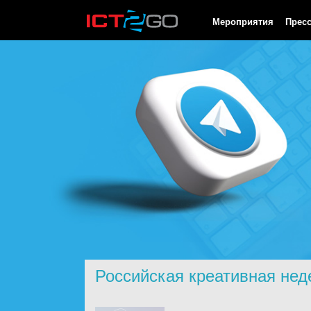
HTTP/1.0 200 OK Cache-Control: no-cache, private Date: Fri, 07 
Мероприятия
Прес
Российская креативная нед