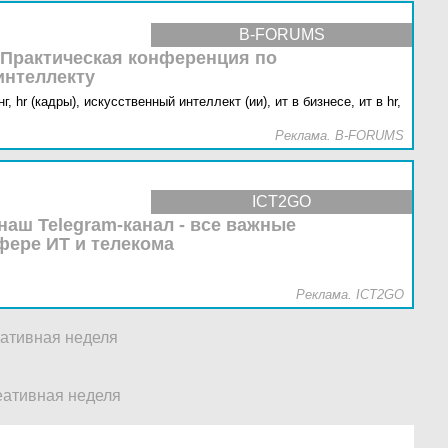
B-FORUMS
 Практическая конференция по
интеллекту
г,
hr (кадры),
искусственный интеллект (ии),
ит в бизнесе,
ит в hr,
Реклама. B-FORUMS
ICT2GO
наш Telegram-канал - все важные
фере ИТ и телекома
Реклама. ICT2GO
ативная неделя
еативная неделя