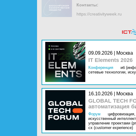
Контакты:
https://creativityweek.ru
09.09.2026 | Москва
IT Elements 2026
Конференция
иб (инф
сетевые технологии,
иску
16.10.2026 | Москва
GLOBAL TECH FO
автоматизация б
Форум
цифровизация,
искусственный интеллект 
управление проектами (pr
cx (customer experience)