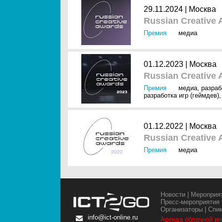
29.11.2024 |
Москва
Russian Creative 
Премия
медиа
01.12.2023 |
Москва
Russian Creative 
Премия
медиа
,
разраб
разработка игр (геймдев)
01.12.2022 |
Москва
Russian Creative 
Премия
медиа
Новости
|
Мероприя
Пресс-мероприятия
Организаторы
|
Спи
info@ict-online.ru
Аренда облачной и