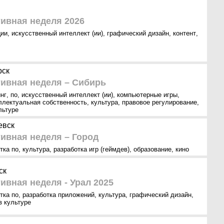
тивная неделя 2026
ции
,
искусственный интеллект (ии)
,
графический дизайн
,
контент
,
рск
тивная неделя – Сибирь
нг
,
по
,
искусственный интеллект (ии)
,
компьютерные игры
,
ллектуальная собственность
,
культура
,
правовое регулирование
,
льтуре
евск
ивная неделя – Город
тка по
,
культура
,
разработка игр (геймдев)
,
образование
,
кино
ск
ивная неделя - Урал 2025
тка по
,
разработка приложений
,
культура
,
графический дизайн
,
в культуре