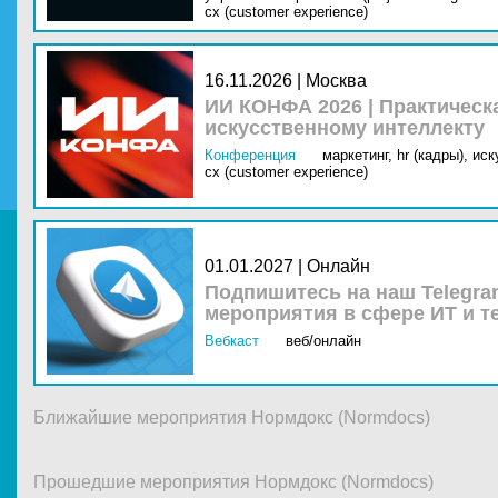
cx (customer experience)
16.11.2026 | Москва
ИИ КОНФА 2026 | Практическ
искусственному интеллекту
Конференция
маркетинг,
hr (кадры),
иск
cx (customer experience)
01.01.2027 | Онлайн
Подпишитесь на наш Telegra
мероприятия в сфере ИТ и т
Вебкаст
веб/онлайн
Ближайшие мероприятия Нормдокс (Normdocs)
Прошедшие мероприятия Нормдокс (Normdocs)