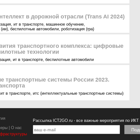
теллект в дорожной отрасли (Trans AI 2024)
зация
,
ит в транспорте
,
машинное обучение
,
(ии)
,
беспилотные автомобили
,
роботизация (rpa)
вития транспортного комплекса: цифровые
пилотные технологии
зация
,
ит в транспорте
,
беспилотные автомобили
е транспортные системы России 2023.
анспорта
,
ит в транспорте
,
итс (интеллектуальные транспортные системы)
тия
Рассылка ICT2GO.ru - все важные мероприятия по ИКТ
керы
|
О нас
нфраструктуры