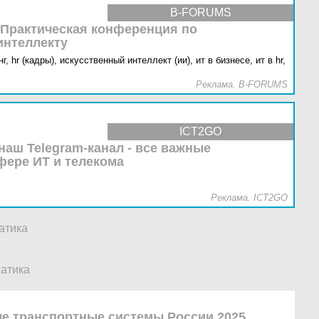
B-FORUMS
 Практическая конференция по
интеллекту
г,
hr (кадры),
искусственный интеллект (ии),
ит в бизнесе,
ит в hr,
Реклама. B-FORUMS
ICT2GO
наш Telegram-канал - все важные
фере ИТ и телекома
Реклама. ICT2GO
атика
атика
е транспортные системы России 2025.