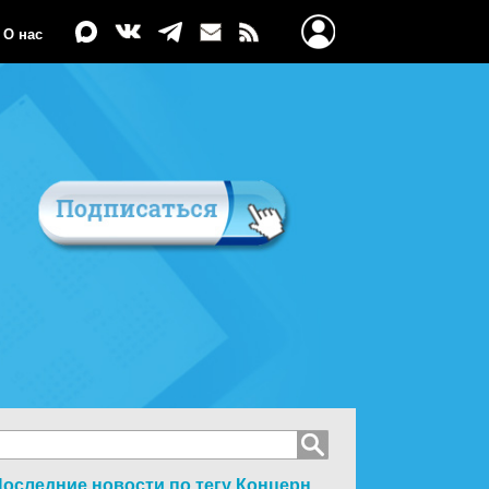
О нас
оследние новости по тегу
Концерн