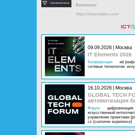
Контакты:
https://telematika.com/
09.09.2026 | Москва
IT Elements 2026
Конференция
иб (инф
сетевые технологии,
иску
16.10.2026 | Москва
GLOBAL TECH FO
автоматизация б
Форум
цифровизация,
искусственный интеллект 
управление проектами (pr
cx (customer experience)