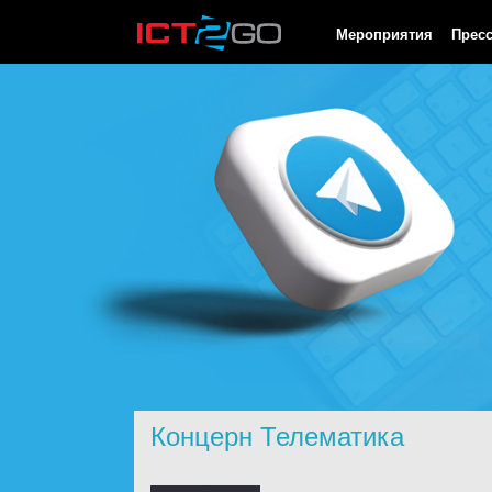
HTTP/1.0 200 OK Cache-Control: no-cache, private Date: Fri, 07 
Мероприятия
Прес
Концерн Телематика