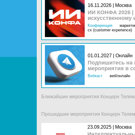
16.11.2026 | Москва
ИИ КОНФА 2026 |
искусственному 
Конференция
маркетин
cx (customer experience)
01.01.2027 | Онлайн
Подпишитесь на 
мероприятия в с
Вебкаст
веб/онлайн
Ближайшие мероприятия Концерн Телем
Прошедшие мероприятия Концерн Телем
23.09.2025 |
Москва
Интеллектуальны