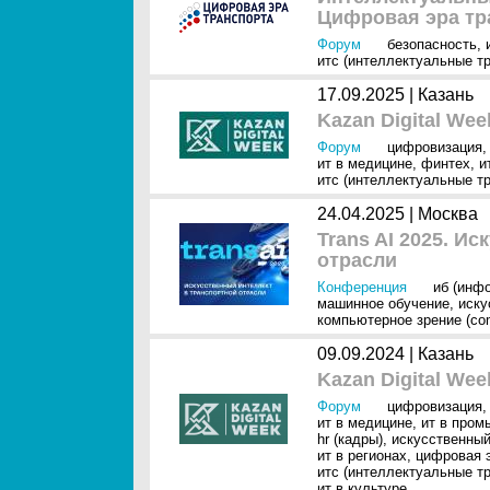
Цифровая эра тр
Форум
безопасность
,
итс (интеллектуальные т
17.09.2025 |
Казань
Kazan Digital Wee
Форум
цифровизация
ит в медицине
,
финтех
,
и
итс (интеллектуальные т
24.04.2025 |
Москва
Trans AI 2025. И
отрасли
Конференция
иб (инф
машинное обучение
,
иску
компьютерное зрение (com
09.09.2024 |
Казань
Kazan Digital Wee
Форум
цифровизация
ит в медицине
,
ит в пром
hr (кадры)
,
искусственный
ит в регионах
,
цифровая 
итс (интеллектуальные т
ит в культуре