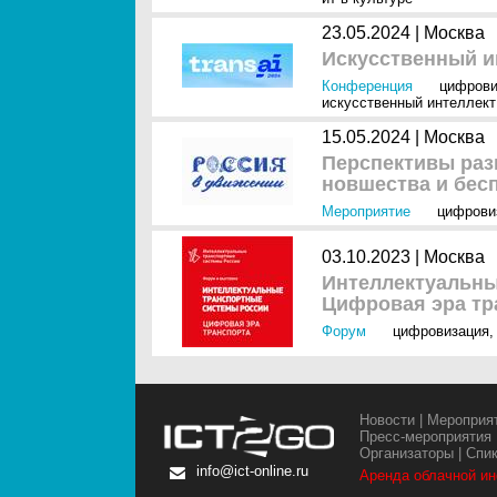
23.05.2024 |
Москва
Искусственный ин
Конференция
цифрови
искусственный интеллект 
15.05.2024 |
Москва
Перспективы раз
новшества и бес
Мероприятие
цифрови
03.10.2023 |
Москва
Интеллектуальны
Цифровая эра тр
Форум
цифровизация
Новости
|
Мероприя
Пресс-мероприятия
Организаторы
|
Спи
info@ict-online.ru
Аренда облачной и