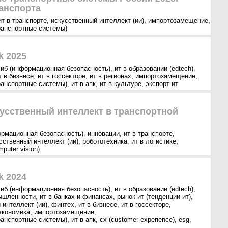
анспорта
ит в транспорте
,
искусственный интеллект (ии)
,
импортозамещение
,
ранспортные системы)
k 2025
,
иб (информационная безопасность)
,
ит в образовании (edtech)
,
т в бизнесе
,
ит в госсекторе
,
ит в регионах
,
импортозамещение
,
ранспортные системы)
,
ит в апк
,
ит в культуре
,
экспорт ит
скусственный интеллект в транспортной
ормационная безопасность)
,
инновации
,
ит в транспорте
,
сственный интеллект (ии)
,
робототехника
,
ит в логистике
,
puter vision)
k 2024
,
иб (информационная безопасность)
,
ит в образовании (edtech)
,
ышленности
,
ит в банках и финансах
,
рынок ит (тенденции ит)
,
 интеллект (ии)
,
финтех
,
ит в бизнесе
,
ит в госсекторе
,
экономика
,
импортозамещение
,
ранспортные системы)
,
ит в апк
,
cx (customer experience)
,
esg
,