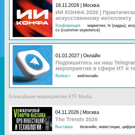
16.11.2026 | Москва
ИИ КОНФА 2026 | Практическ
искусственному интеллекту
Конференция
маркетинг,
hr (кадры),
иск
cx (customer experience)
01.01.2027 | Онлайн
Подпишитесь на наш Telegra
мероприятия в сфере ИТ и т
Вебкаст
веб/онлайн
Ближайшие мероприятия ATF Media
04.11.2026 |
Москва
The Trends 2026
Выставка
блокчейн
,
инвестиции
,
цифро