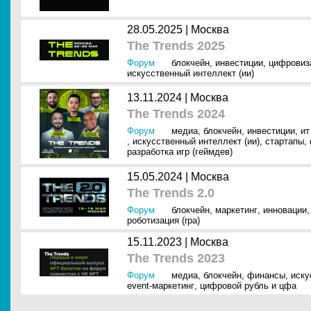
28.05.2025 |
Москва
The Trends 2025
Форум
блокчейн
,
инвестиции
,
цифровиз
искусственный интеллект (ии)
13.11.2024 |
Москва
The Trends 2024
Форум
медиа
,
блокчейн
,
инвестиции
,
ит
,
искусственный интеллект (ии)
,
стартапы
,
разработка игр (геймдев)
15.05.2024 |
Москва
The Trends 2.0
Форум
блокчейн
,
маркетинг
,
инновации
роботизация (rpa)
15.11.2023 |
Москва
The Trends 2023
Форум
медиа
,
блокчейн
,
финансы
,
иску
event-маркетинг
,
цифровой рубль и цфа