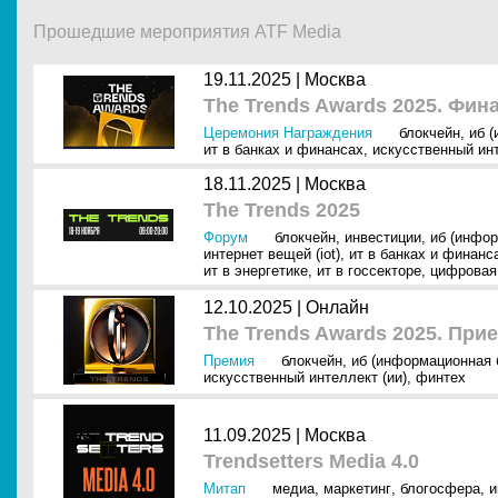
Прошедшие мероприятия ATF Media
19.11.2025 |
Москва
The Trends Awards 2025. Фин
Церемония Награждения
блокчейн
,
иб 
ит в банках и финансах
,
искусственный инт
18.11.2025 |
Москва
The Trends 2025
Форум
блокчейн
,
инвестиции
,
иб (инфор
интернет вещей (iot)
,
ит в банках и финанс
ит в энергетике
,
ит в госсекторе
,
цифровая
12.10.2025 |
Онлайн
The Trends Awards 2025. При
Премия
блокчейн
,
иб (информационная 
искусственный интеллект (ии)
,
финтех
11.09.2025 |
Москва
Trendsetters Media 4.0
Митап
медиа
,
маркетинг
,
блогосфера
,
и