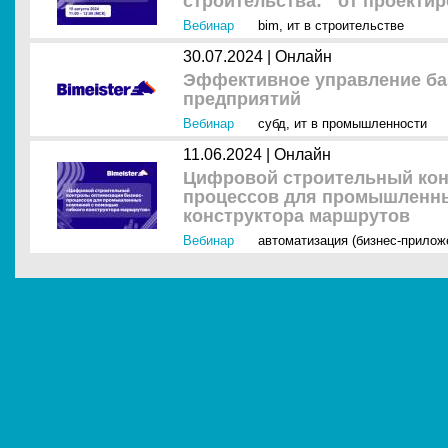
строительства: от проектир
Вебинар
bim
,
ит в строительстве
30.07.2024 |
Онлайн
Эффективное управление б
предприятий
Вебинар
субд
,
ит в промышленности
11.06.2024 |
Онлайн
Цифровой строительный кон
процессов для промышленны
конструктора маршрутов
Вебинар
автоматизация (бизнес-прилож