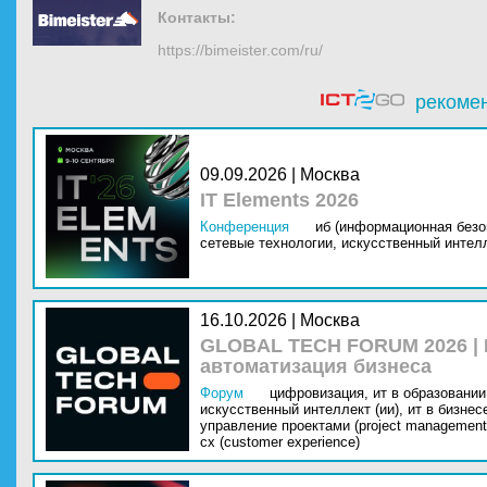
Контакты:
https://bimeister.com/ru/
рекоме
09.09.2026 | Москва
IT Elements 2026
Конференция
иб (информационная безо
сетевые технологии,
искусственный интелл
16.10.2026 | Москва
GLOBAL TECH FORUM 2026 |
автоматизация бизнеса
Форум
цифровизация,
ит в образовании 
искусственный интеллект (ии),
ит в бизнес
управление проектами (project management
cx (customer experience)