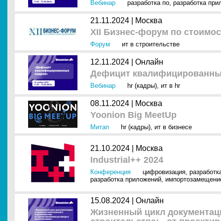
Вебинар
разработка по
,
разработка при
21.11.2024 |
Москва
XII Бизнес-форум по стоимо
Форум
ит в строительстве
12.11.2024 |
Онлайн
Дефицит квалифицированны
Вебинар
hr (кадры)
,
ит в hr
08.11.2024 |
Москва
Yoonion Big MeetUp
Митап
hr (кадры)
,
ит в бизнесе
21.10.2024 |
Москва
Industrial++ 2024
Конференция
цифровизация
,
разработк
разработка приложений
,
импортозамещени
15.08.2024 |
Онлайн
Жизненный цикл документаци