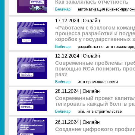
Как закалялась отчётность
Вебинар
автоматизация (бизнес-прилож
17.12.2024 |
Онлайн
«Работаем с бэклогом кома
процесса разработки и подде
коробок у государственных 
Вебинар
разработка по
,
ит в госсекторе
12.12.2024 |
Онлайн
Современные проблемы треб
помощью RCA понизить прост
раз?
Вебинар
ит в промышленности
28.11.2024 |
Онлайн
Современный проект капитал
тегировать каждый болт в р
Вебинар
bim
,
ит в строительстве
26.11.2024 |
Онлайн
Создание цифрового профил