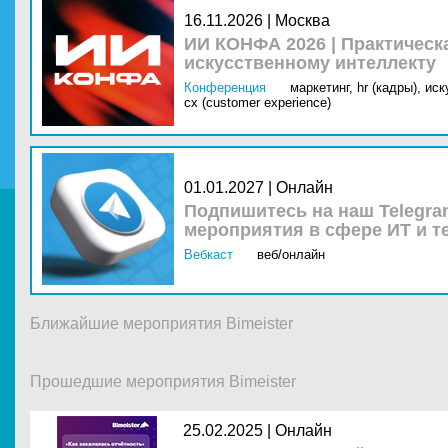
16.11.2026 | Москва
ИИ КОНФА 2026 | Практическ
искусственному интеллекту
Конференция
маркетинг,
hr (кадры),
иск
cx (customer experience)
01.01.2027 | Онлайн
Подпишитесь на наш Telegra
мероприятия в сфере ИТ и т
Вебкаст
веб/онлайн
Ближайшие мероприятия Bimeister
Прошедшие мероприятия Bimeister
25.02.2025 |
Онлайн