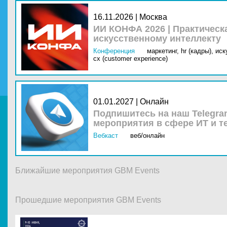
16.11.2026 | Москва
ИИ КОНФА 2026 | Практическ
искусственному интеллекту
Конференция
маркетинг,
hr (кадры),
иск
cx (customer experience)
01.01.2027 | Онлайн
Подпишитесь на наш Telegra
мероприятия в сфере ИТ и т
Вебкаст
веб/онлайн
Ближайшие мероприятия GBM Events
Прошедшие мероприятия GBM Events