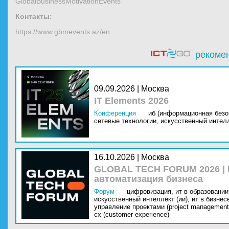
GlobalBusinessMotivationEvents
Контакты:
https://www.gbmevents.az/en
рекоме
09.09.2026 | Москва
IT Elements 2026
Конференция
иб (информационная безо
сетевые технологии,
искусственный интелл
16.10.2026 | Москва
GLOBAL TECH FORUM 2026 |
автоматизация бизнеса
Форум
цифровизация,
ит в образовании 
искусственный интеллект (ии),
ит в бизнес
управление проектами (project management
cx (customer experience)