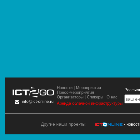
Новости
|
Мероприятия
Рассылк
Пресс-мероприятия
Организаторы
|
Спикеры
|
О нас
info@ict-online.ru
Аренда облачной инфраструктуры
Другие наши проекты:
- новос