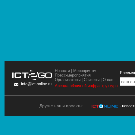
Новости
|
Мероприятия
Рассылк
Пресс-мероприятия
Организаторы
|
Спикеры
|
О нас
info@ict-online.ru
Аренда облачной инфраструктуры
Другие наши проекты:
- новос