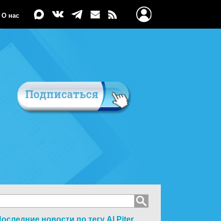
О нас
оследние новости по тегу
AI Piter