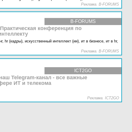
Реклама. B-FORUMS
B-FORUMS
 Практическая конференция по
интеллекту
г,
hr (кадры),
искусственный интеллект (ии),
ит в бизнесе,
ит в hr,
Реклама. B-FORUMS
ICT2GO
наш Telegram-канал - все важные
фере ИТ и телекома
Реклама. ICT2GO