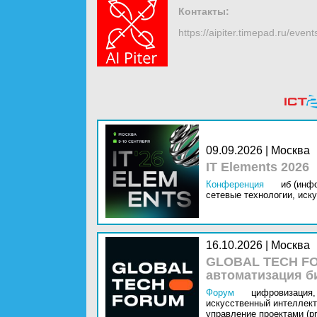
Контакты:
https://aipiter.timepad.ru/event
09.09.2026 | Москва
IT Elements 2026
Конференция
иб (инф
сетевые технологии,
иску
16.10.2026 | Москва
GLOBAL TECH FO
автоматизация б
Форум
цифровизация,
искусственный интеллект 
управление проектами (pr