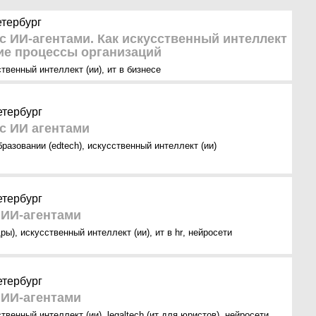
етербург
с ИИ-агентами. Как искусственный интеллект
ие процессы организаций
ственный интеллект (ии)
,
ит в бизнесе
етербург
с ИИ агентами
бразовании (edtech)
,
искусственный интеллект (ии)
етербург
 ИИ-агентами
дры)
,
искусственный интеллект (ии)
,
ит в hr
,
нейросети
етербург
 ИИ-агентами
ственный интеллект (ии)
,
legaltech (ит для юристов)
,
нейросети