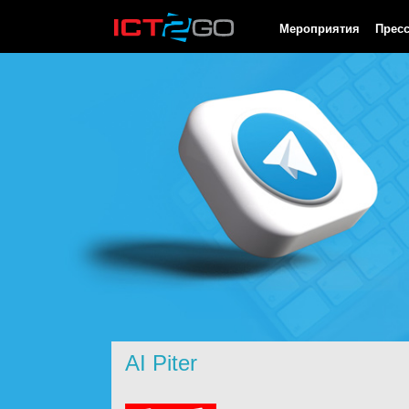
HTTP/1.0 200 OK Cache-Control: no-cache, private Date: Sun, 09
Мероприятия
Прес
AI Piter