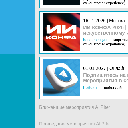
cx (customer experience)
16.11.2026 | Москва
ИИ КОНФА 2026 |
искусственному 
Конференция
маркетин
cx (customer experience)
01.01.2027 | Онлайн
Подпишитесь на 
мероприятия в с
Вебкаст
веб/онлайн
Ближайшие мероприятия AI Piter
Прошедшие мероприятия AI Piter