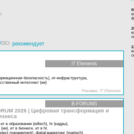
0
s/
к
ф
2
к
о
рекомендует
2
к
с
IT Elements
ормационная безопасность),
ит-инфраструктура,
сственный интеллект (ии)
Реклама. IT Elements
B-FORUMS
RUM 2026 | Цифровая трансформация и
изнеса
ит в образовании (edtech),
hr (кадры),
(ии),
ит в бизнесе,
ит в hr,
oject management),
digital-маркетинг (martech),