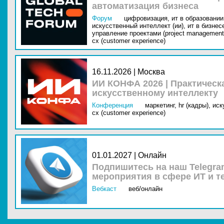
автоматизация бизнеса
Форум
цифровизация,
ит в образовании 
искусственный интеллект (ии),
ит в бизнес
управление проектами (project management
cx (customer experience)
16.11.2026 | Москва
ИИ КОНФА 2026 | Практическ
искусственному интеллекту
Конференция
маркетинг,
hr (кадры),
иск
cx (customer experience)
01.01.2027 | Онлайн
Подпишитесь на наш Telegra
мероприятия в сфере ИТ и т
Вебкаст
веб/онлайн