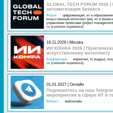
GLOBAL TECH FORUM 2026 |
автоматизация бизнеса
Форум
цифровизация,
ит в образовании 
искусственный интеллект (ии),
ит в бизнес
управление проектами (project management
cx (customer experience)
16.11.2026 | Москва
ИИ КОНФА 2026 | Практическ
искусственному интеллекту
Конференция
маркетинг,
hr (кадры),
иск
cx (customer experience)
01.01.2027 | Онлайн
Подпишитесь на наш Telegra
мероприятия в сфере ИТ и т
Вебкаст
веб/онлайн