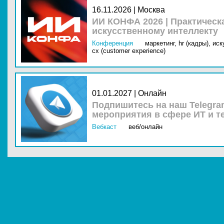
16.11.2026 | Москва
ИИ КОНФА 2026 | Практическ
искусственному интеллекту
Конференция
маркетинг,
hr (кадры),
иск
cx (customer experience)
01.01.2027 | Онлайн
Подпишитесь на наш Telegra
мероприятия в сфере ИТ и т
Вебкаст
веб/онлайн